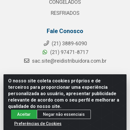
CONGELADOS
RESFRIADOS
Fale Conosco
(21) 3889-6090
(21) 97471-8717
sac.site@reidistribuidora.com.br
O nosso site coleta cookies próprios e de
Rei Distribuidora - Rua da Cevada, 115 - Penha Circular,
terceiros para proporcionar uma experiência
Rio de Janeiro/RJ - CEP 21.011-080 - CNPJ
personalizada ao usuário, apresentar publicidade
11.203.563/0001-01
relevante de acordo com o seu perfil e melhorar a
qualidade do nosso site.
Aceitar
Negar não essenciais
Preferências de Cookies