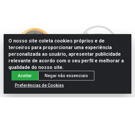
O nosso site coleta cookies próprios e de
terceiros para proporcionar uma experiência
personalizada ao usuário, apresentar publicidade
relevante de acordo com o seu perfil e melhorar a
qualidade do nosso site.
Aceitar
Negar não essenciais
Q. TROPICAL FORMA GRAN
SALAME FAT TIP. ITAL.
Preferências de Cookies
NATO 6KG
SEARA GOUR 30X100G
Código: 185
Código: 6210
Produto de peso variável