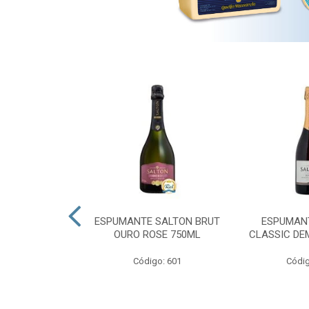
 PRESIDENTE
ESPUMANTE SALTON BRUT
ESPUMAN
OURO ROSE 750ML
CLASSIC DE
go: 689
Código: 601
Códig