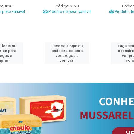
o: 3036
Código: 3020
Código
 peso variável
Produto de peso variável
Produto de 
 login ou
Faça seu login ou
Faça seu
e-se para
cadastre-se para
cadastre
reços e
ver preços e
ver pr
prar
comprar
com