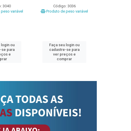
: 3040
Código: 3036
Código
peso variável
Produto de peso variável
Produto de 
 login ou
Faça seu login ou
Faça seu 
-se para
cadastre-se para
cadastre
eços e
ver preços e
ver pr
prar
comprar
comp