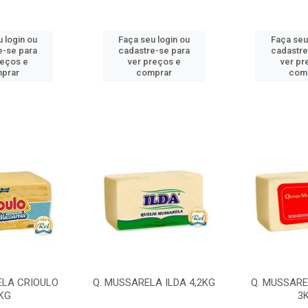
 login ou
Faça seu login ou
Faça seu
e-se para
cadastre-se para
cadastre
reços e
ver preços e
ver pr
prar
comprar
com
ELA CRIOULO
Q. MUSSARELA ILDA 4,2KG
Q. MUSSARE
KG
3