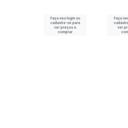
u login ou
Faça seu login ou
Faça seu
e-se para
cadastre-se para
cadastr
reços e
ver preços e
ver p
mprar
comprar
com