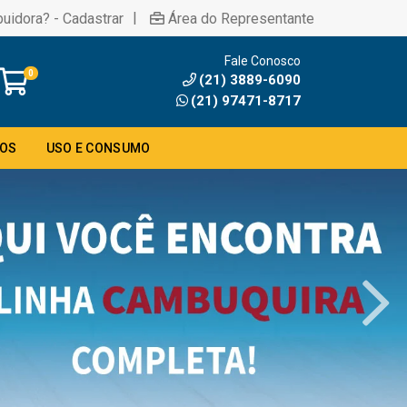
|
buidora? - Cadastrar
Área do Representante
Fale Conosco
0
(21) 3889-6090
(21) 97471-8717
DOS
USO E CONSUMO