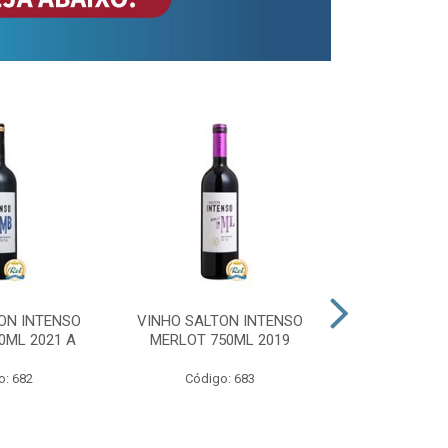
ON INTENSO
VINHO SALTON INTENSO
VINHO SAL
0ML 2021 A
MERLOT 750ML 2019
ROSE 
o: 682
Código: 683
Código