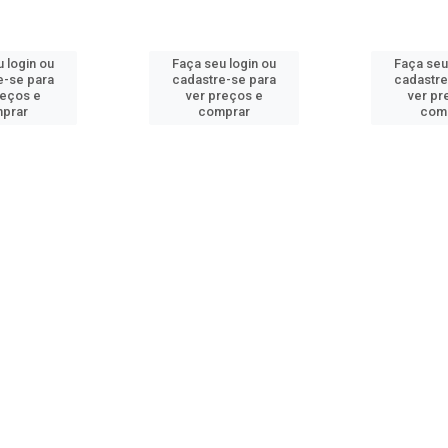
 login ou
Faça seu login ou
Faça seu
e-se para
cadastre-se para
cadastre
reços e
ver preços e
ver pr
prar
comprar
com