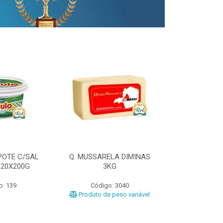
POTE C/SAL
Q. MUSSARELA DIMINAS
Q. PRATO DIM
 20X200G
3KG
o: 139
Código: 3040
Código
Produto de peso variável
Produto de 