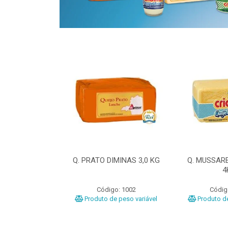
ELA DIMINAS
Q. PRATO DIMINAS 3,0 KG
Q. MUSSAR
3KG
4
o: 3040
Código: 1002
Códig
e peso variável
Produto de peso variável
Produto de