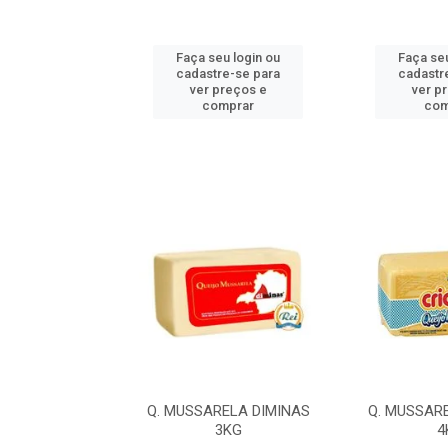
u login ou
Faça seu login ou
Faça seu
e-se para
cadastre-se para
cadastr
reços e
ver preços e
ver p
mprar
comprar
com
LA ILDA 4,2KG
Q. MUSSARELA DIMINAS
Q. MUSSAR
3KG
4