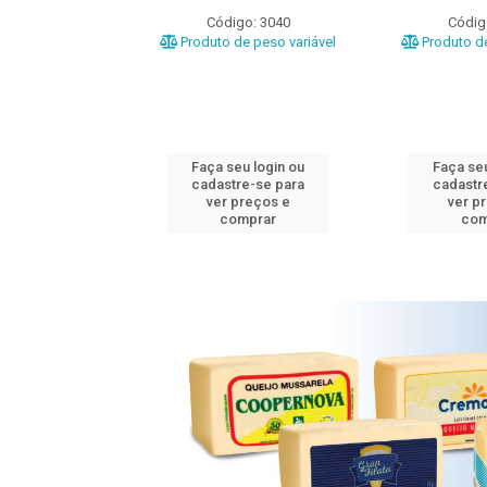
o: 3020
Código: 3040
Códig
e peso variável
Produto de peso variável
Produto de
u login ou
Faça seu login ou
Faça seu
e-se para
cadastre-se para
cadastr
reços e
ver preços e
ver p
mprar
comprar
com