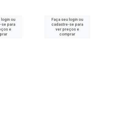
 login ou
Faça seu login ou
Faça seu 
-se para
cadastre-se para
cadastre
eços e
ver preços e
ver pr
prar
comprar
comp