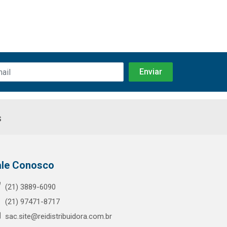
s
ale Conosco
(21) 3889-6090
(21) 97471-8717
sac.site@reidistribuidora.com.br