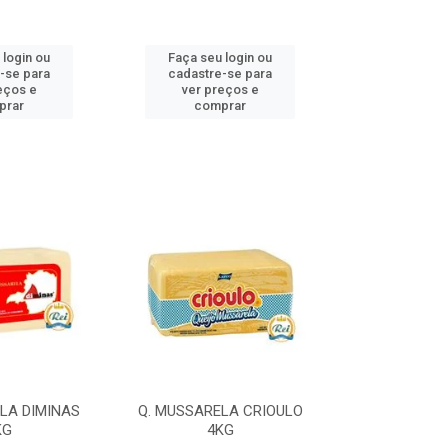
 login ou
Faça seu login ou
Faça seu 
-se para
cadastre-se para
cadastre
eços e
ver preços e
ver pr
prar
comprar
comp
LA DIMINAS
Q. MUSSARELA CRIOULO
Q. MUSSARELA
KG
4KG