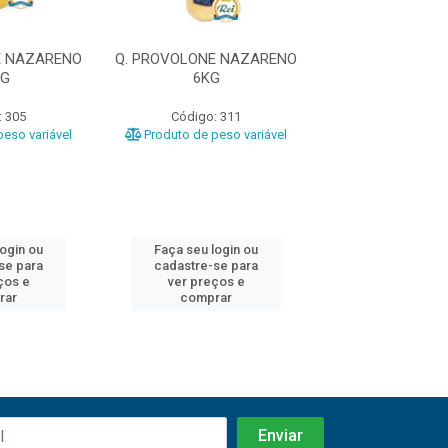
E NAZARENO
Q. PROVOLONE NAZARENO
Q. PROVOLONE 
KG
6KG
1,1KG
: 305
Código: 311
Código: 3
eso variável
Produto de peso variável
Produto de peso
login ou
Faça seu login ou
Faça seu log
se para
cadastre-se para
cadastre-se 
ços e
ver preços e
ver preços
rar
comprar
comprar