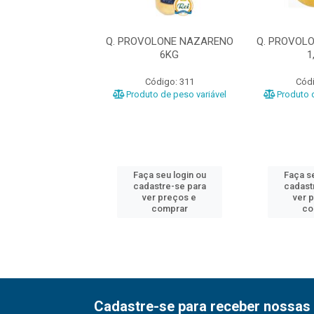
OLONE NAZARENO
Q. PROVOLONE NAZARENO
Q. PROVOL
1,1KG
6KG
1
ódigo: 305
Código: 311
Códi
o de peso variável
Produto de peso variável
Produto d
 seu login ou
Faça seu login ou
Faça se
astre-se para
cadastre-se para
cadast
er preços e
ver preços e
ver 
comprar
comprar
co
Cadastre-se para receber nossas 