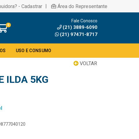
|
buidora? - Cadastrar
Área do Representante
Fale Conosco
0
(21) 3889-6090
(21) 97471-8717
DOS
USO E CONSUMO
VOLTAR
 ILDA 5KG
l
898777040120