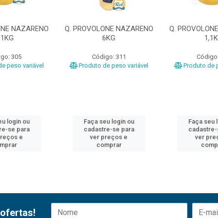
ONE NAZARENO
Q. PROVOLONE NAZARENO
Q. PROVOLON
,1KG
6KG
1,1
go: 305
Código: 311
Código
e peso variável
Produto de peso variável
Produto de p
u login ou
Faça seu login ou
Faça seu 
re-se para
cadastre-se para
cadastre-
preços e
ver preços e
ver pre
mprar
comprar
comp
ofertas!