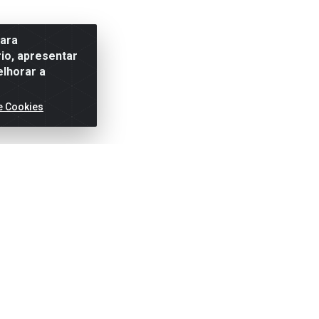
para
io, apresentar
elhorar a
e Cookies