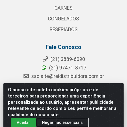
CARNES
CONGELADOS
RESFRIADOS
Fale Conosco
(21) 3889-6090
(21) 97471-8717
sac.site@reidistribuidora.com.br
O nosso site coleta cookies próprios e de
terceiros para proporcionar uma experiência
Rei Distribuidora - Rua da Cevada, 115 - Penha Circular, Rio de
personalizada ao usuário, apresentar publicidade
Janeiro/RJ - CEP 21.011-080 - CNPJ 11.203.563/0001-01
relevante de acordo com o seu perfil e melhorar a
qualidade do nosso site.
Aceitar
Negar não essenciais