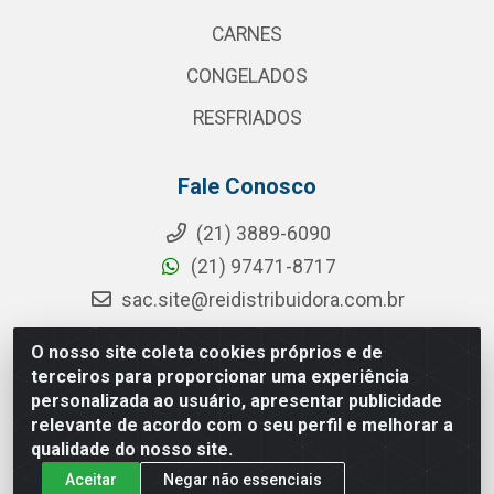
CARNES
CONGELADOS
RESFRIADOS
Fale Conosco
(21) 3889-6090
(21) 97471-8717
sac.site@reidistribuidora.com.br
O nosso site coleta cookies próprios e de
terceiros para proporcionar uma experiência
Rei Distribuidora - Rua da Cevada, 115 - Penha Circular, Rio de
personalizada ao usuário, apresentar publicidade
Janeiro/RJ - CEP 21.011-080 - CNPJ 11.203.563/0001-01
relevante de acordo com o seu perfil e melhorar a
qualidade do nosso site.
Aceitar
Negar não essenciais