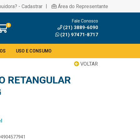
|
buidora? - Cadastrar
Área do Representante
Fale Conosco
0
(21) 3889-6090
(21) 97471-8717
DOS
USO E CONSUMO
VOLTAR
O RETANGULAR
G
l
894904577941