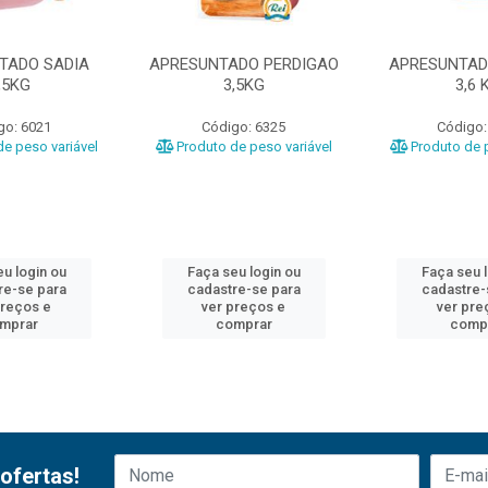
TADO SADIA
APRESUNTADO PERDIGAO
APRESUNTAD
,5KG
3,5KG
3,6 
go: 6021
Código: 6325
Código:
e peso variável
Produto de peso variável
Produto de p
u login ou
Faça seu login ou
Faça seu 
re-se para
cadastre-se para
cadastre-
preços e
ver preços e
ver pre
mprar
comprar
comp
ofertas!