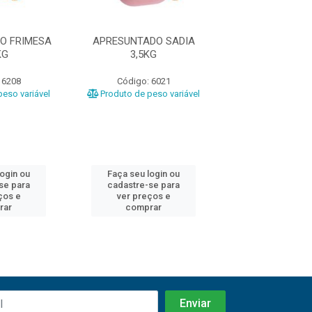
O FRIMESA
APRESUNTADO SADIA
APRESUNTADO P
KG
3,5KG
3,5KG
 6208
Código: 6021
Código: 63
eso variável
Produto de peso variável
Produto de peso
login ou
Faça seu login ou
Faça seu log
se para
cadastre-se para
cadastre-se 
ços e
ver preços e
ver preços
rar
comprar
comprar