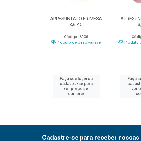
NTADO PERDIGAO
APRESUNTADO FRIMESA
APRESUN
3,5KG
3,6 KG
3
ódigo: 6325
Código: 6208
Códi
o de peso variável
Produto de peso variável
Produto d
 seu login ou
Faça seu login ou
Faça se
astre-se para
cadastre-se para
cadast
er preços e
ver preços e
ver 
comprar
comprar
co
Cadastre-se para receber nossas 