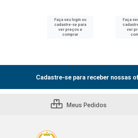
u login ou
Faça seu login ou
Faça seu
e-se para
cadastre-se para
cadastr
reços e
ver preços e
ver p
mprar
comprar
com
Cadastre-se para receber nossas of
Meus Pedidos