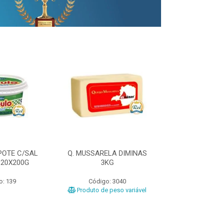
POTE C/SAL
Q. MUSSARELA DIMINAS
Q. PRATO DIM
 20X200G
3KG
o: 139
Código: 3040
Código
Produto de peso variável
Produto de 