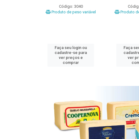
o: 3020
Código: 3040
Códig
e peso variável
Produto de peso variável
Produto de
u login ou
Faça seu login ou
Faça seu
e-se para
cadastre-se para
cadastr
reços e
ver preços e
ver p
mprar
comprar
com