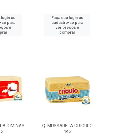
 login ou
Faça seu login ou
Faça seu 
-se para
cadastre-se para
cadastre
eços e
ver preços e
ver pr
prar
comprar
comp
LA DIMINAS
Q. MUSSARELA CRIOULO
Q. MUSSARELA
KG
4KG