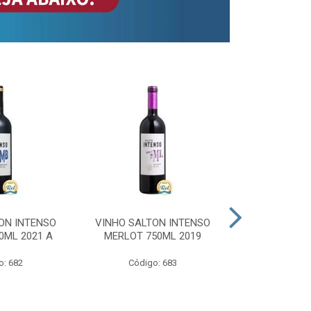
ON INTENSO
VINHO SALTON INTENSO
VINHO SAL
0ML 2021 A
MERLOT 750ML 2019
ROSE 
o: 682
Código: 683
Código