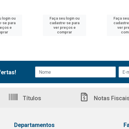
 login ou
Faça seu login ou
Faça seu
e-se para
cadastre-se para
cadastre
reços e
ver preços e
ver pr
prar
comprar
com
ertas!
Títulos
Notas Fiscai
Departamentos
F