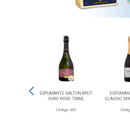
 PRESIDENTE
ESPUMANTE SALTON BRUT
ESPUMAN
OURO ROSE 750ML
CLASSIC DE
go: 689
Código: 601
Códig