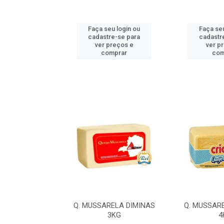
u login ou
Faça seu login ou
Faça seu
e-se para
cadastre-se para
cadastr
reços e
ver preços e
ver p
mprar
comprar
com
LA ILDA 4,2KG
Q. MUSSARELA DIMINAS
Q. MUSSAR
3KG
4