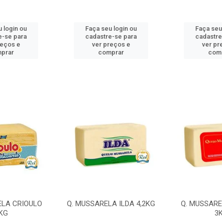
 login ou
Faça seu login ou
Faça seu
e-se para
cadastre-se para
cadastre
reços e
ver preços e
ver pr
prar
comprar
com
ELA CRIOULO
Q. MUSSARELA ILDA 4,2KG
Q. MUSSARE
KG
3