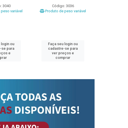
: 3040
Código: 3036
Código
peso variável
Produto de peso variável
Produto de 
 login ou
Faça seu login ou
Faça seu 
-se para
cadastre-se para
cadastre
eços e
ver preços e
ver pr
prar
comprar
comp