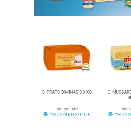
ELA DIMINAS
Q. PRATO DIMINAS 3,0 KG
Q. MUSSAR
3KG
4
o: 3040
Código: 1002
Códig
e peso variável
Produto de peso variável
Produto de