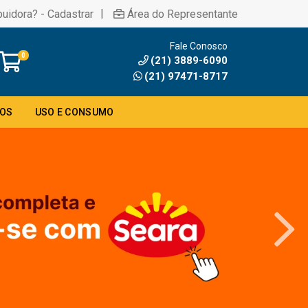
|
buidora? - Cadastrar
Área do Representante
Fale Conosco
0
(21) 3889-6090
(21) 97471-8717
DOS
USO E CONSUMO