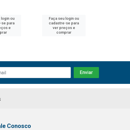
 login ou
Faça seu login ou
Faça seu 
-se para
cadastre-se para
cadastre
eços e
ver preços e
ver pr
prar
comprar
comp
s
ale Conosco