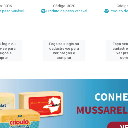
o: 3036
Código: 3020
Código
 peso variável
Produto de peso variável
Produto de 
 login ou
Faça seu login ou
Faça seu
e-se para
cadastre-se para
cadastre
reços e
ver preços e
ver pr
prar
comprar
com