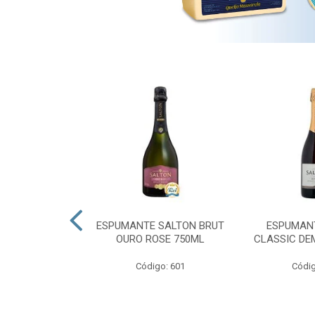
 PRESIDENTE
ESPUMANTE SALTON BRUT
ESPUMAN
OURO ROSE 750ML
CLASSIC DE
go: 689
Código: 601
Códig