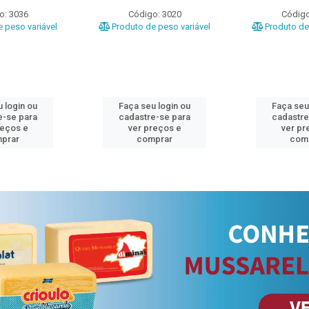
o: 3036
Código: 3020
Código
 peso variável
Produto de peso variável
Produto de 
 login ou
Faça seu login ou
Faça seu
e-se para
cadastre-se para
cadastre
reços e
ver preços e
ver pr
prar
comprar
com