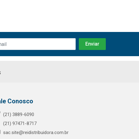
s
ale Conosco
(21) 3889-6090
(21) 97471-8717
sac.site@reidistribuidora.com.br