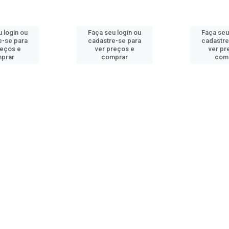
 login ou
Faça seu login ou
Faça seu
e-se para
cadastre-se para
cadastre
reços e
ver preços e
ver pr
prar
comprar
com