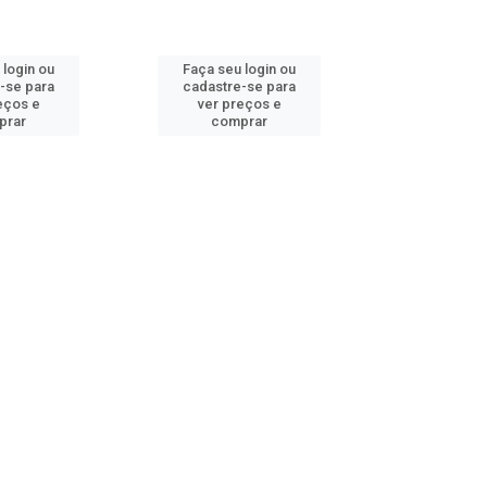
 login ou
Faça seu login ou
Faça seu 
-se para
cadastre-se para
cadastre
eços e
ver preços e
ver pr
prar
comprar
comp