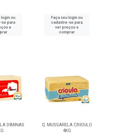
 login ou
Faça seu login ou
Faça seu 
-se para
cadastre-se para
cadastre
eços e
ver preços e
ver pr
prar
comprar
comp
LA DIMINAS
Q. MUSSARELA CRIOULO
Q. MUSSARELA
KG
4KG