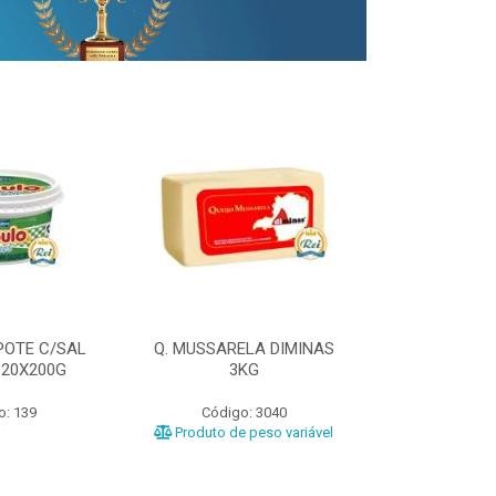
POTE C/SAL
Q. MUSSARELA DIMINAS
Q. PRATO DIM
 20X200G
3KG
o: 139
Código: 3040
Código
Produto de peso variável
Produto de 