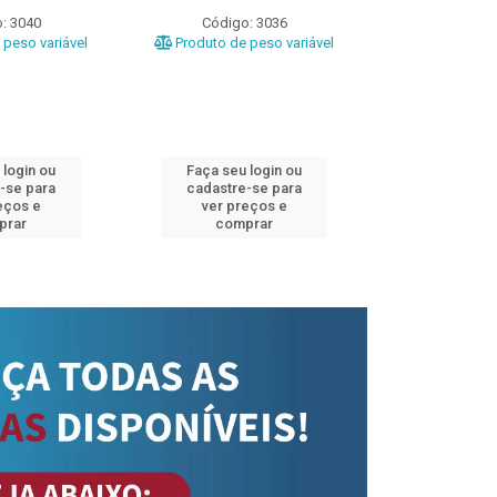
: 3040
Código: 3036
Código
peso variável
Produto de peso variável
Produto de 
 login ou
Faça seu login ou
Faça seu 
-se para
cadastre-se para
cadastre
eços e
ver preços e
ver pr
prar
comprar
comp