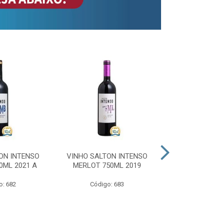
ON INTENSO
VINHO SALTON INTENSO
VINHO SAL
0ML 2021 A
MERLOT 750ML 2019
ROSE 
o: 682
Código: 683
Código