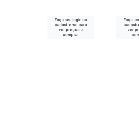
u login ou
Faça seu login ou
Faça seu
e-se para
cadastre-se para
cadastr
reços e
ver preços e
ver p
mprar
comprar
com