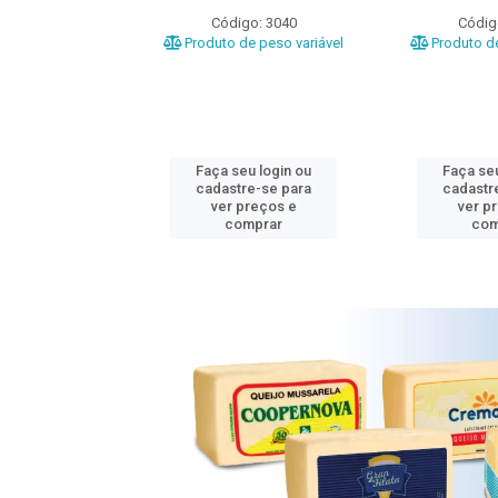
o: 3020
Código: 3040
Códig
e peso variável
Produto de peso variável
Produto de
u login ou
Faça seu login ou
Faça seu
e-se para
cadastre-se para
cadastr
reços e
ver preços e
ver p
mprar
comprar
com