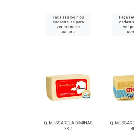
u login ou
Faça seu login ou
Faça seu
e-se para
cadastre-se para
cadastr
reços e
ver preços e
ver p
mprar
comprar
com
LA ILDA 4,2KG
Q. MUSSARELA DIMINAS
Q. MUSSAR
3KG
4