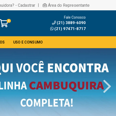
|
buidora? - Cadastrar
Área do Representante
Fale Conosco
0
(21) 3889-6090
(21) 97471-8717
DOS
USO E CONSUMO