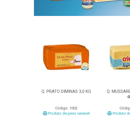
ELA DIMINAS
Q. PRATO DIMINAS 3,0 KG
Q. MUSSAR
3KG
4
o: 3040
Código: 1002
Códig
e peso variável
Produto de peso variável
Produto de