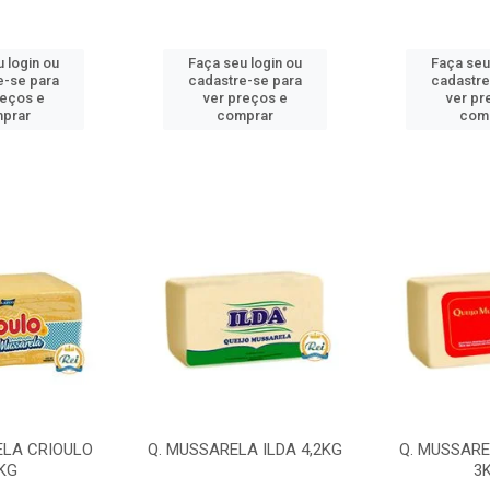
 login ou
Faça seu login ou
Faça seu
e-se para
cadastre-se para
cadastre
reços e
ver preços e
ver pr
prar
comprar
com
ELA CRIOULO
Q. MUSSARELA ILDA 4,2KG
Q. MUSSARE
KG
3