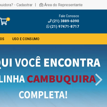
|
buidora? - Cadastrar
Área do Representante
Fale Conosco
0
(21) 3889-6090
(21) 97471-8717
DOS
USO E CONSUMO