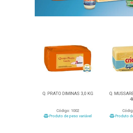
ELA DIMINAS
Q. PRATO DIMINAS 3,0 KG
Q. MUSSAR
3KG
4
o: 3040
Código: 1002
Códig
e peso variável
Produto de peso variável
Produto de