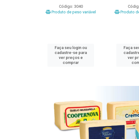
o: 3020
Código: 3040
Códig
e peso variável
Produto de peso variável
Produto de
u login ou
Faça seu login ou
Faça seu
e-se para
cadastre-se para
cadastr
reços e
ver preços e
ver p
mprar
comprar
com