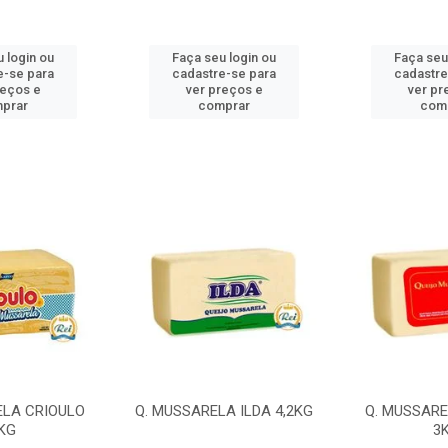
 login ou
Faça seu login ou
Faça seu
e-se para
cadastre-se para
cadastre
reços e
ver preços e
ver pr
prar
comprar
com
ELA CRIOULO
Q. MUSSARELA ILDA 4,2KG
Q. MUSSARE
KG
3