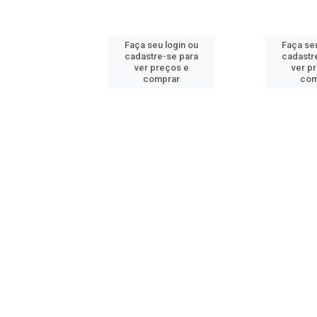
u login ou
Faça seu login ou
Faça seu
e-se para
cadastre-se para
cadastr
reços e
ver preços e
ver p
mprar
comprar
com