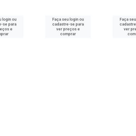
 login ou
Faça seu login ou
Faça seu
e-se para
cadastre-se para
cadastre
reços e
ver preços e
ver pr
prar
comprar
com