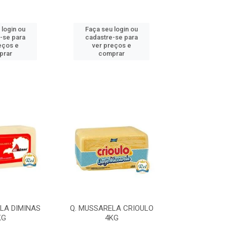
 login ou
Faça seu login ou
Faça seu 
-se para
cadastre-se para
cadastre
eços e
ver preços e
ver pr
prar
comprar
comp
LA DIMINAS
Q. MUSSARELA CRIOULO
Q. MUSSARELA
KG
4KG