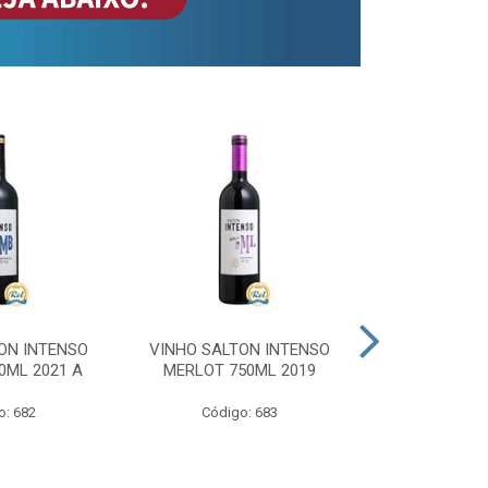
ON INTENSO
VINHO SALTON INTENSO
VINHO SAL
0ML 2021 A
MERLOT 750ML 2019
ROSE 
o: 682
Código: 683
Código