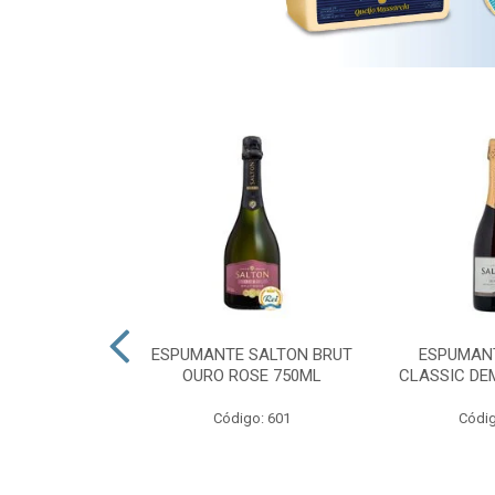
 PRESIDENTE
ESPUMANTE SALTON BRUT
ESPUMAN
OURO ROSE 750ML
CLASSIC DE
go: 689
Código: 601
Códig