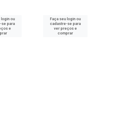
 login ou
Faça seu login ou
Faça seu 
-se para
cadastre-se para
cadastre
eços e
ver preços e
ver pr
prar
comprar
comp