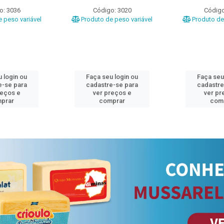
o: 3036
Código: 3020
Código
 peso variável
Produto de peso variável
Produto de 
 login ou
Faça seu login ou
Faça seu
e-se para
cadastre-se para
cadastre
reços e
ver preços e
ver pr
prar
comprar
com