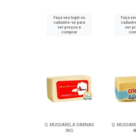
u login ou
Faça seu login ou
Faça seu
e-se para
cadastre-se para
cadastr
reços e
ver preços e
ver p
mprar
comprar
com
LA ILDA 4,2KG
Q. MUSSARELA DIMINAS
Q. MUSSAR
3KG
4