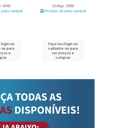
: 3040
Código: 3036
Código
peso variável
Produto de peso variável
Produto de 
 login ou
Faça seu login ou
Faça seu 
-se para
cadastre-se para
cadastre
eços e
ver preços e
ver pr
prar
comprar
comp