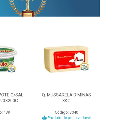
POTE C/SAL
Q. MUSSARELA DIMINAS
Q. PRATO DIM
 20X200G
3KG
o: 139
Código: 3040
Código
Produto de peso variável
Produto de 