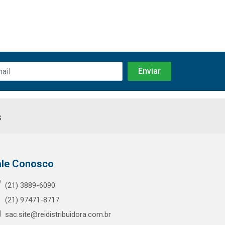
s
ale Conosco
(21) 3889-6090
(21) 97471-8717
sac.site@reidistribuidora.com.br