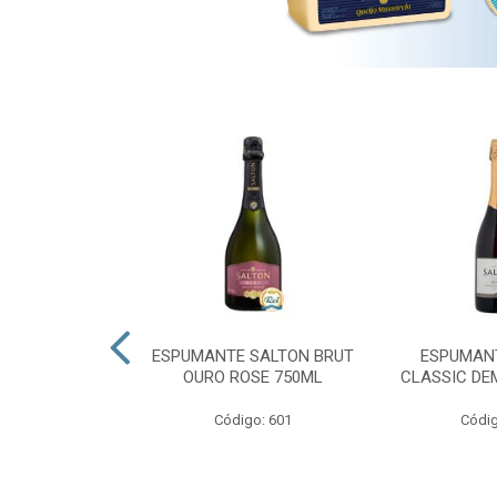
 PRESIDENTE
ESPUMANTE SALTON BRUT
ESPUMAN
OURO ROSE 750ML
CLASSIC DE
go: 689
Código: 601
Códig