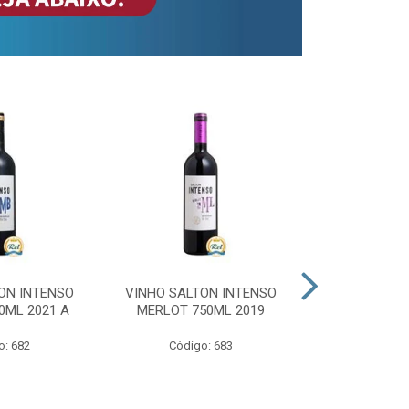
ON INTENSO
VINHO SALTON INTENSO
VINHO SAL
0ML 2021 A
MERLOT 750ML 2019
ROSE 
o: 682
Código: 683
Código