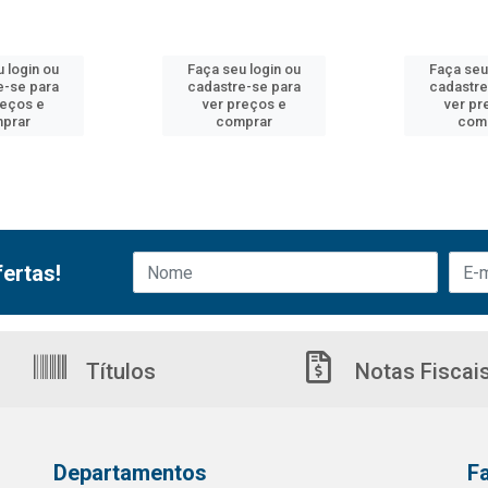
 login ou
Faça seu login ou
Faça seu
e-se para
cadastre-se para
cadastre
reços e
ver preços e
ver pr
prar
comprar
com
ertas!
Títulos
Notas Fiscai
Departamentos
F