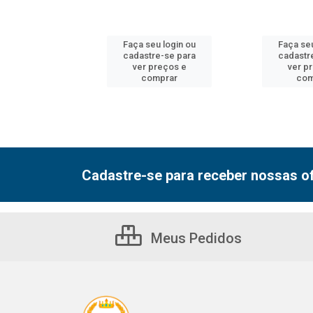
u login ou
Faça seu login ou
Faça seu
e-se para
cadastre-se para
cadastr
reços e
ver preços e
ver p
mprar
comprar
com
Cadastre-se para receber nossas of
Meus Pedidos