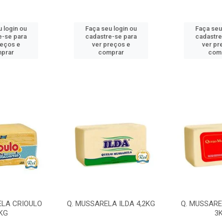
 login ou
Faça seu login ou
Faça seu
e-se para
cadastre-se para
cadastre
reços e
ver preços e
ver pr
prar
comprar
com
ELA CRIOULO
Q. MUSSARELA ILDA 4,2KG
Q. MUSSARE
KG
3