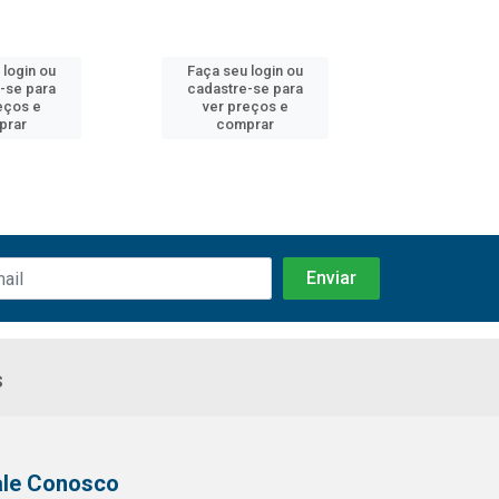
 login ou
Faça seu login ou
Faça seu 
-se para
cadastre-se para
cadastre
eços e
ver preços e
ver pr
prar
comprar
comp
s
ale Conosco