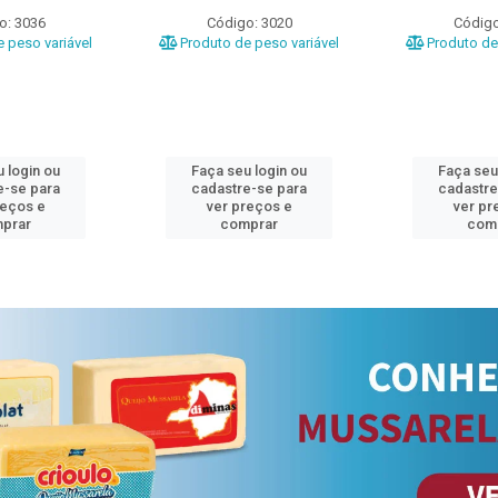
o: 3036
Código: 3020
Código
 peso variável
Produto de peso variável
Produto de 
 login ou
Faça seu login ou
Faça seu
e-se para
cadastre-se para
cadastre
reços e
ver preços e
ver pr
prar
comprar
com