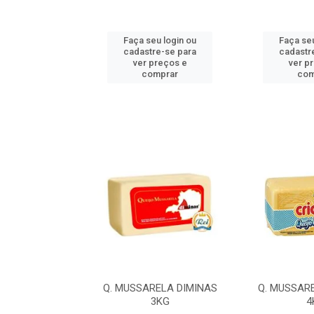
u login ou
Faça seu login ou
Faça seu
e-se para
cadastre-se para
cadastr
reços e
ver preços e
ver p
mprar
comprar
com
LA ILDA 4,2KG
Q. MUSSARELA DIMINAS
Q. MUSSAR
3KG
4