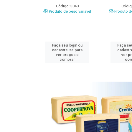
o: 3020
Código: 3040
Códig
e peso variável
Produto de peso variável
Produto de
u login ou
Faça seu login ou
Faça seu
e-se para
cadastre-se para
cadastr
reços e
ver preços e
ver p
mprar
comprar
com