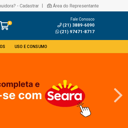
|
buidora? - Cadastrar
Área do Representante
Fale Conosco
0
(21) 3889-6090
(21) 97471-8717
DOS
USO E CONSUMO