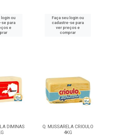
 login ou
Faça seu login ou
Faça seu 
-se para
cadastre-se para
cadastre
eços e
ver preços e
ver pr
prar
comprar
comp
LA DIMINAS
Q. MUSSARELA CRIOULO
Q. MUSSARELA
KG
4KG