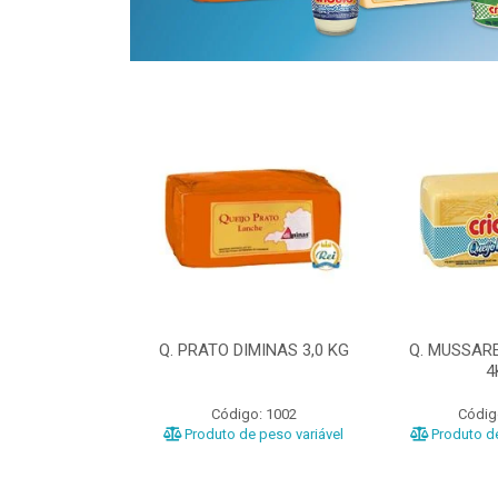
ELA DIMINAS
Q. PRATO DIMINAS 3,0 KG
Q. MUSSAR
3KG
4
o: 3040
Código: 1002
Códig
e peso variável
Produto de peso variável
Produto de