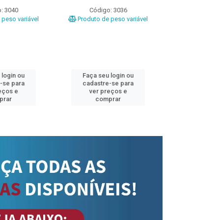
: 3040
Código: 3036
Código
peso variável
Produto de peso variável
Produto de 
 login ou
Faça seu login ou
Faça seu 
-se para
cadastre-se para
cadastre
eços e
ver preços e
ver pr
prar
comprar
comp