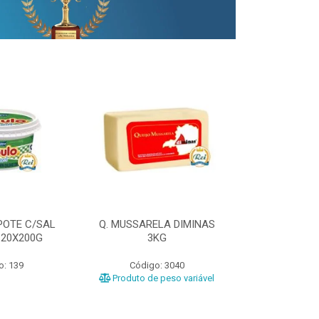
POTE C/SAL
Q. MUSSARELA DIMINAS
Q. PRATO DIM
 20X200G
3KG
o: 139
Código: 3040
Código
Produto de peso variável
Produto de 