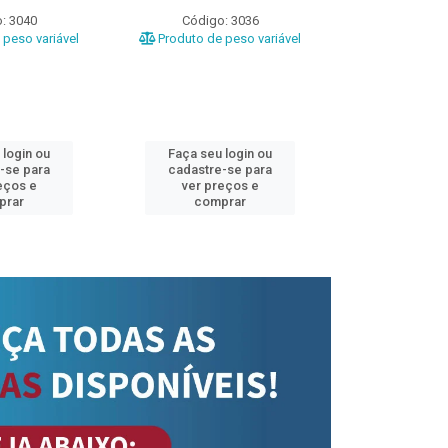
: 3040
Código: 3036
Código
peso variável
Produto de peso variável
Produto de 
 login ou
Faça seu login ou
Faça seu 
-se para
cadastre-se para
cadastre
eços e
ver preços e
ver pr
prar
comprar
comp