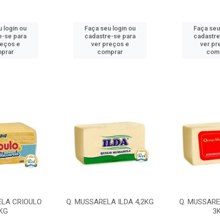
 login ou
Faça seu login ou
Faça seu
e-se para
cadastre-se para
cadastre
reços e
ver preços e
ver pr
prar
comprar
com
ELA CRIOULO
Q. MUSSARELA ILDA 4,2KG
Q. MUSSARE
KG
3