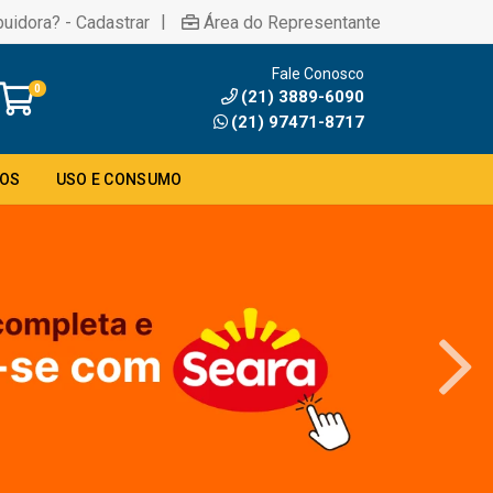
|
buidora? - Cadastrar
Área do Representante
Fale Conosco
0
(21) 3889-6090
(21) 97471-8717
DOS
USO E CONSUMO