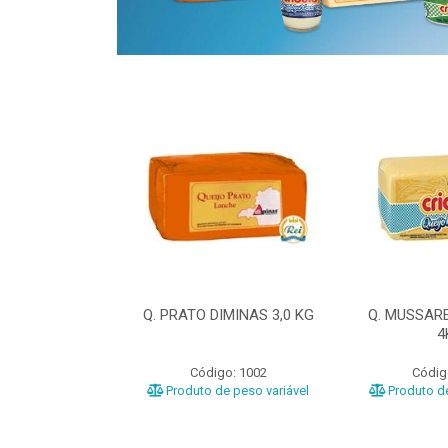
ELA DIMINAS
Q. PRATO DIMINAS 3,0 KG
Q. MUSSAR
3KG
4
o: 3040
Código: 1002
Códig
e peso variável
Produto de peso variável
Produto de