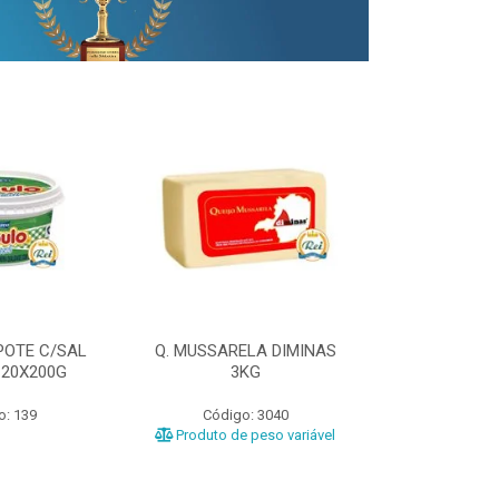
POTE C/SAL
Q. MUSSARELA DIMINAS
Q. PRATO DIM
 20X200G
3KG
o: 139
Código: 3040
Código
Produto de peso variável
Produto de 