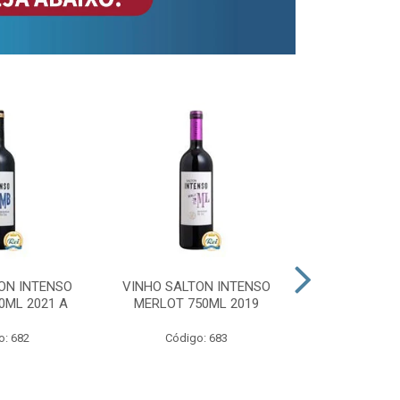
ON INTENSO
VINHO SALTON INTENSO
VINHO SAL
0ML 2021 A
MERLOT 750ML 2019
ROSE 
o: 682
Código: 683
Código