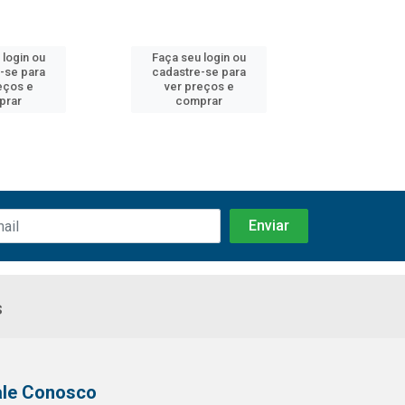
 login ou
Faça seu login ou
Faça seu 
-se para
cadastre-se para
cadastre
eços e
ver preços e
ver pr
prar
comprar
comp
s
ale Conosco