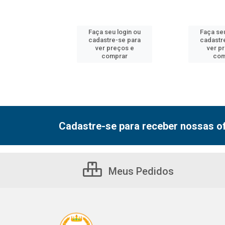
u login ou
Faça seu login ou
Faça seu
e-se para
cadastre-se para
cadastr
reços e
ver preços e
ver p
mprar
comprar
com
Cadastre-se para receber nossas of
Meus Pedidos