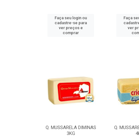
u login ou
Faça seu login ou
Faça seu
e-se para
cadastre-se para
cadastr
reços e
ver preços e
ver p
mprar
comprar
com
LA ILDA 4,2KG
Q. MUSSARELA DIMINAS
Q. MUSSAR
3KG
4