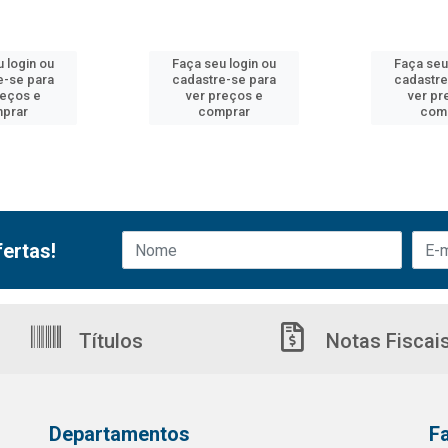
 login ou
Faça seu login ou
Faça seu
e-se para
cadastre-se para
cadastre
reços e
ver preços e
ver pr
prar
comprar
com
ertas!
Títulos
Notas Fiscai
Departamentos
F