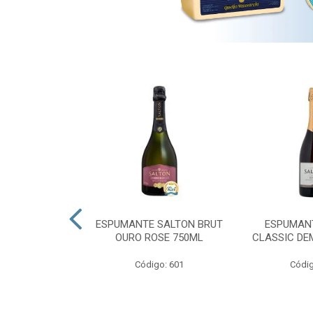
 PRESIDENTE
ESPUMANTE SALTON BRUT
ESPUMAN
OURO ROSE 750ML
CLASSIC DE
go: 689
Código: 601
Códig