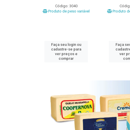
o: 3020
Código: 3040
Códig
e peso variável
Produto de peso variável
Produto de
u login ou
Faça seu login ou
Faça seu
e-se para
cadastre-se para
cadastr
reços e
ver preços e
ver p
mprar
comprar
com