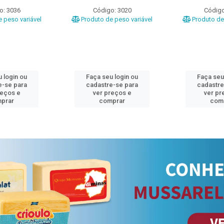
o: 3036
Código: 3020
Código
 peso variável
Produto de peso variável
Produto de 
 login ou
Faça seu login ou
Faça seu
e-se para
cadastre-se para
cadastre
reços e
ver preços e
ver pr
prar
comprar
com