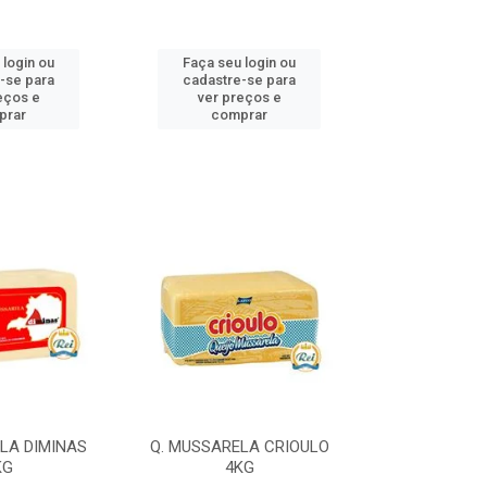
 login ou
Faça seu login ou
Faça seu 
-se para
cadastre-se para
cadastre
eços e
ver preços e
ver pr
prar
comprar
comp
LA DIMINAS
Q. MUSSARELA CRIOULO
Q. MUSSARELA
KG
4KG