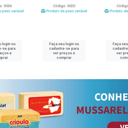
o: 3036
Código: 3020
Código
 peso variável
Produto de peso variável
Produto de 
 login ou
Faça seu login ou
Faça seu
e-se para
cadastre-se para
cadastre
reços e
ver preços e
ver pr
prar
comprar
com