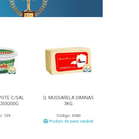
POTE C/SAL
Q. MUSSARELA DIMINAS
Q. PRATO DIM
 20X200G
3KG
o: 139
Código: 3040
Código
Produto de peso variável
Produto de 