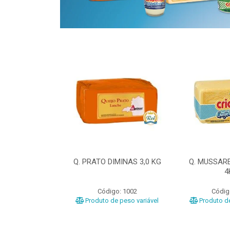
ELA DIMINAS
Q. PRATO DIMINAS 3,0 KG
Q. MUSSAR
3KG
4
o: 3040
Código: 1002
Códig
e peso variável
Produto de peso variável
Produto de