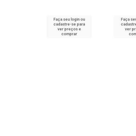
u login ou
Faça seu login ou
Faça seu
e-se para
cadastre-se para
cadastr
reços e
ver preços e
ver p
mprar
comprar
com