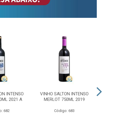
ON INTENSO
VINHO SALTON INTENSO
VINHO SAL
0ML 2021 A
MERLOT 750ML 2019
ROSE 
o: 682
Código: 683
Código