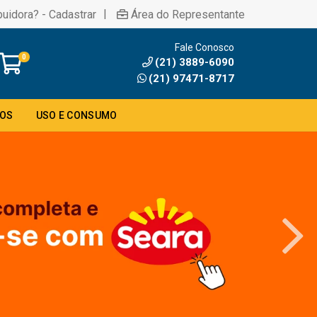
|
buidora? - Cadastrar
Área do Representante
Fale Conosco
0
(21) 3889-6090
(21) 97471-8717
DOS
USO E CONSUMO