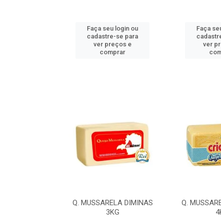
u login ou
Faça seu login ou
Faça seu
e-se para
cadastre-se para
cadastr
reços e
ver preços e
ver p
mprar
comprar
com
LA ILDA 4,2KG
Q. MUSSARELA DIMINAS
Q. MUSSAR
3KG
4