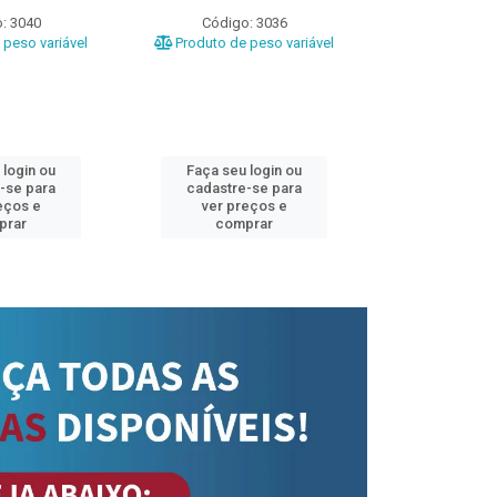
: 3040
Código: 3036
Código
peso variável
Produto de peso variável
Produto de 
 login ou
Faça seu login ou
Faça seu 
-se para
cadastre-se para
cadastre
eços e
ver preços e
ver pr
prar
comprar
comp