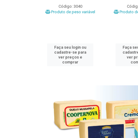
o: 3020
Código: 3040
Códig
e peso variável
Produto de peso variável
Produto de
u login ou
Faça seu login ou
Faça seu
e-se para
cadastre-se para
cadastr
reços e
ver preços e
ver p
mprar
comprar
com