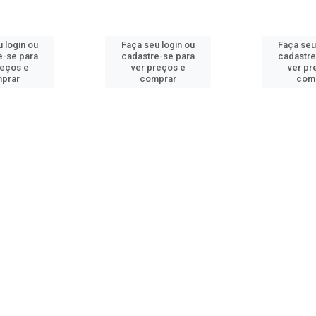
 login ou
Faça seu login ou
Faça seu
e-se para
cadastre-se para
cadastre
reços e
ver preços e
ver pr
prar
comprar
com