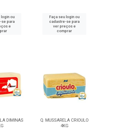
 login ou
Faça seu login ou
Faça seu 
-se para
cadastre-se para
cadastre
eços e
ver preços e
ver pr
prar
comprar
comp
LA DIMINAS
Q. MUSSARELA CRIOULO
Q. MUSSARELA
KG
4KG