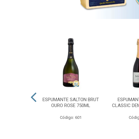
 PRESIDENTE
ESPUMANTE SALTON BRUT
ESPUMAN
OURO ROSE 750ML
CLASSIC DE
go: 689
Código: 601
Códig