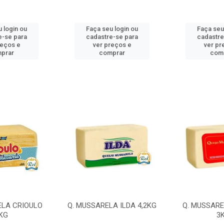
 login ou
Faça seu login ou
Faça seu
e-se para
cadastre-se para
cadastre
reços e
ver preços e
ver pr
prar
comprar
com
ELA CRIOULO
Q. MUSSARELA ILDA 4,2KG
Q. MUSSARE
KG
3