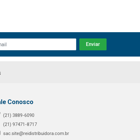
s
ale Conosco
(21) 3889-6090
(21) 97471-8717
sac.site@reidistribuidora.com.br