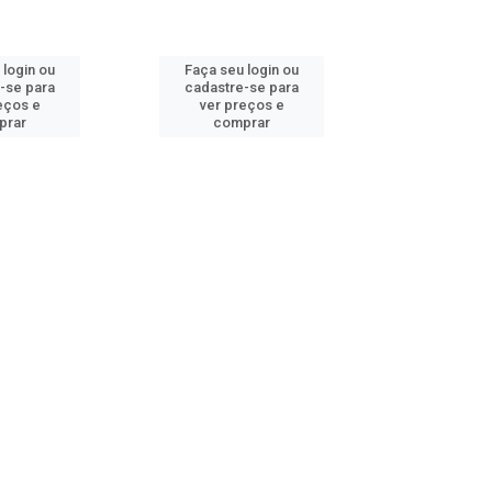
 login ou
Faça seu login ou
Faça seu 
-se para
cadastre-se para
cadastre
eços e
ver preços e
ver pr
prar
comprar
comp