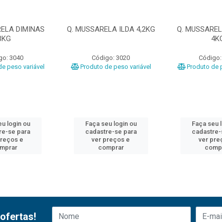
RELA DIMINAS
Q. MUSSARELA ILDA 4,2KG
Q. MUSSAREL
3KG
4K
go: 3040
Código: 3020
Código:
e peso variável
Produto de peso variável
Produto de p
u login ou
Faça seu login ou
Faça seu 
re-se para
cadastre-se para
cadastre-
preços e
ver preços e
ver pre
mprar
comprar
comp
ofertas!