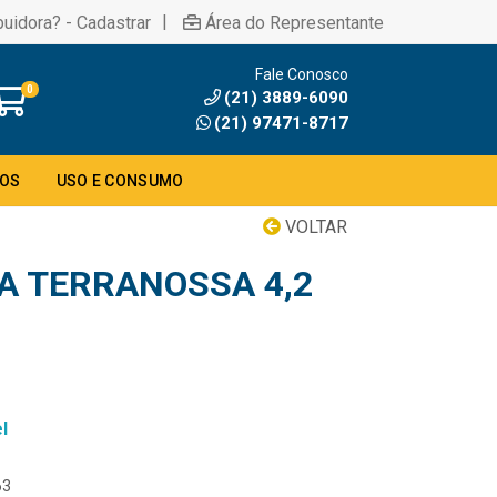
|
buidora? - Cadastrar
Área do Representante
Fale Conosco
0
(21) 3889-6090
(21) 97471-8717
DOS
USO E CONSUMO
VOLTAR
A TERRANOSSA 4,2
l
63