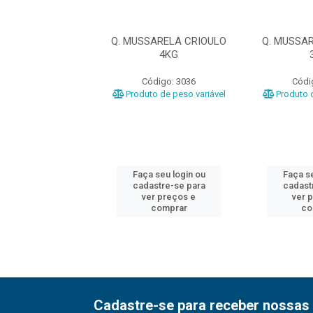
RELA ILDA 4,2KG
Q. MUSSARELA CRIOULO
Q. MUSSA
4KG
ódigo: 3020
Código: 3036
Códi
o de peso variável
Produto de peso variável
Produto d
 seu login ou
Faça seu login ou
Faça se
astre-se para
cadastre-se para
cadast
er preços e
ver preços e
ver 
comprar
comprar
co
Cadastre-se para receber nossas 