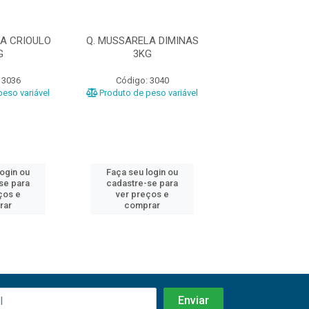
A CRIOULO
Q. MUSSARELA DIMINAS
Q. MUSSARELA I
G
3KG
 3036
Código: 3040
Código: 30
eso variável
Produto de peso variável
Produto de peso
login ou
Faça seu login ou
Faça seu log
se para
cadastre-se para
cadastre-se 
ços e
ver preços e
ver preços
rar
comprar
comprar