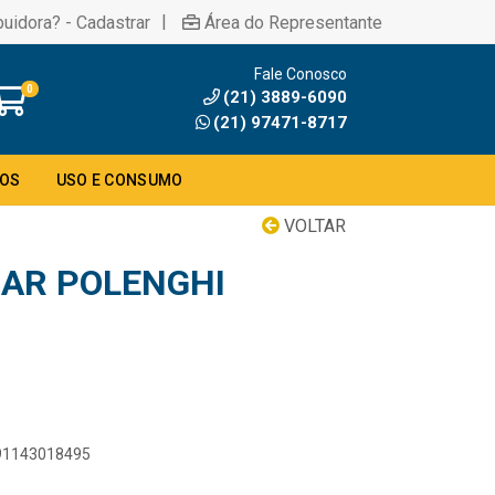
|
buidora? - Cadastrar
Área do Representante
Fale Conosco
0
(21) 3889-6090
(21) 97471-8717
DOS
USO E CONSUMO
VOLTAR
DAR POLENGHI
891143018495