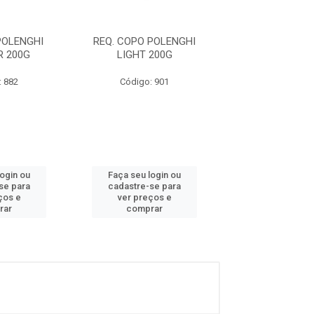
POLENGHI
REQ. COPO POLENGHI
REQ.COPO PO
 200G
LIGHT 200G
CHEDDAR 2
: 882
Código: 901
Código: 8
login ou
Faça seu login ou
Faça seu log
se para
cadastre-se para
cadastre-se 
ços e
ver preços e
ver preços
rar
comprar
comprar