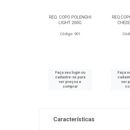
OPO POLENGHI
REQ. COPO POLENGHI
REQ.COP
EDDAR 200G
LIGHT 200G
CHED
ódigo: 882
Código: 901
Códi
 seu login ou
Faça seu login ou
Faça se
astre-se para
cadastre-se para
cadast
er preços e
ver preços e
ver 
comprar
comprar
co
Características