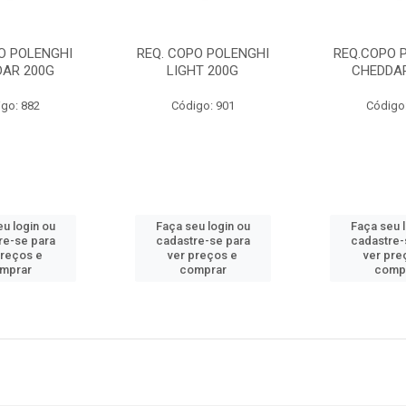
O POLENGHI
REQ. COPO POLENGHI
REQ.COPO 
DAR 200G
LIGHT 200G
CHEDDAR
go: 882
Código: 901
Código
u login ou
Faça seu login ou
Faça seu 
re-se para
cadastre-se para
cadastre-
preços e
ver preços e
ver pre
mprar
comprar
comp