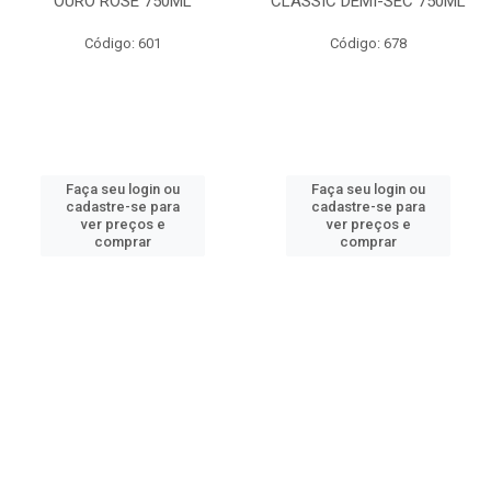
OURO ROSE 750ML
CLASSIC DEMI-SEC 750ML
Código: 601
Código: 678
Faça seu login ou
Faça seu login ou
cadastre-se para
cadastre-se para
ver preços e
ver preços e
comprar
comprar