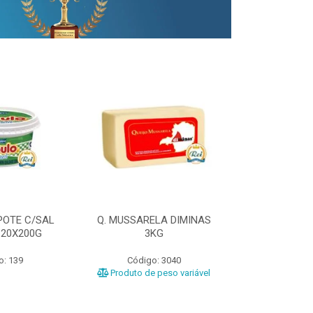
POTE C/SAL
Q. MUSSARELA DIMINAS
Q. PRATO DIM
 20X200G
3KG
o: 139
Código: 3040
Código
Produto de peso variável
Produto de 