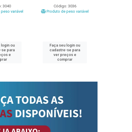
: 3040
Código: 3036
Código
peso variável
Produto de peso variável
Produto de 
 login ou
Faça seu login ou
Faça seu 
-se para
cadastre-se para
cadastre
eços e
ver preços e
ver pr
prar
comprar
comp