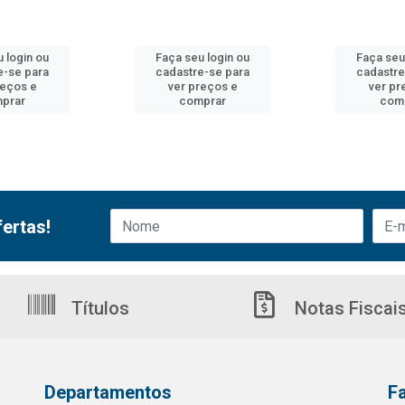
 login ou
Faça seu login ou
Faça seu
e-se para
cadastre-se para
cadastre
reços e
ver preços e
ver pr
prar
comprar
com
ertas!
Títulos
Notas Fiscai
Departamentos
F