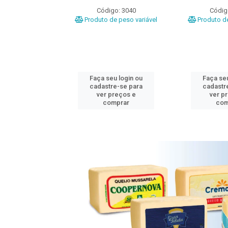
o: 3020
Código: 3040
Códig
e peso variável
Produto de peso variável
Produto de
u login ou
Faça seu login ou
Faça seu
e-se para
cadastre-se para
cadastr
reços e
ver preços e
ver p
mprar
comprar
com