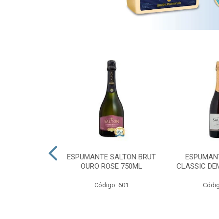
 PRESIDENTE
ESPUMANTE SALTON BRUT
ESPUMAN
OURO ROSE 750ML
CLASSIC DE
go: 689
Código: 601
Códig