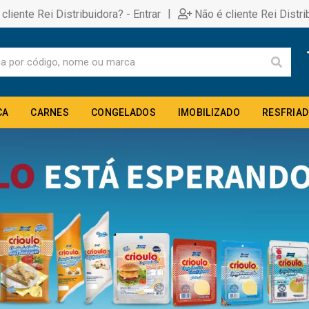
|
 cliente Rei Distribuidora? - Entrar
Não é cliente Rei Distri
CA
CARNES
CONGELADOS
IMOBILIZADO
RESFRIA