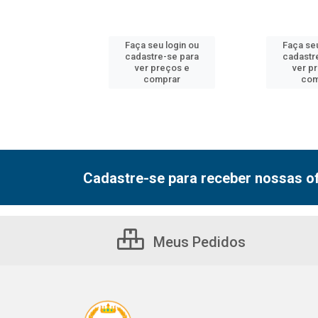
u login ou
Faça seu login ou
Faça seu
e-se para
cadastre-se para
cadastr
reços e
ver preços e
ver p
mprar
comprar
com
Cadastre-se para receber nossas of
Meus Pedidos