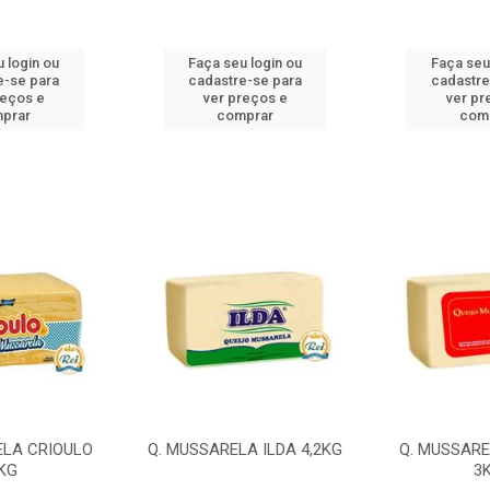
 login ou
Faça seu login ou
Faça seu
e-se para
cadastre-se para
cadastre
reços e
ver preços e
ver pr
prar
comprar
com
ELA CRIOULO
Q. MUSSARELA ILDA 4,2KG
Q. MUSSARE
KG
3