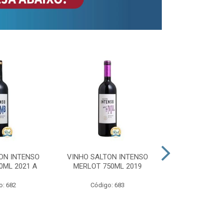
ON INTENSO
VINHO SALTON INTENSO
VINHO SAL
0ML 2021 A
MERLOT 750ML 2019
ROSE 
o: 682
Código: 683
Código