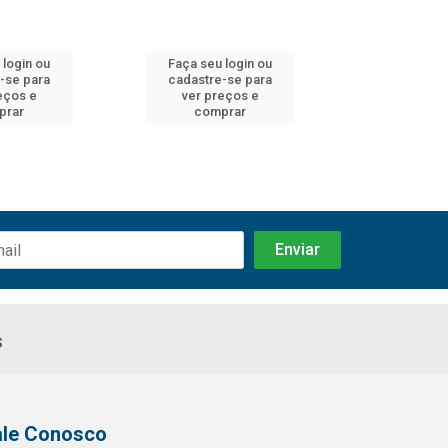
 login ou
Faça seu login ou
Faça seu 
-se para
cadastre-se para
cadastre
eços e
ver preços e
ver pr
prar
comprar
comp
s
ale Conosco