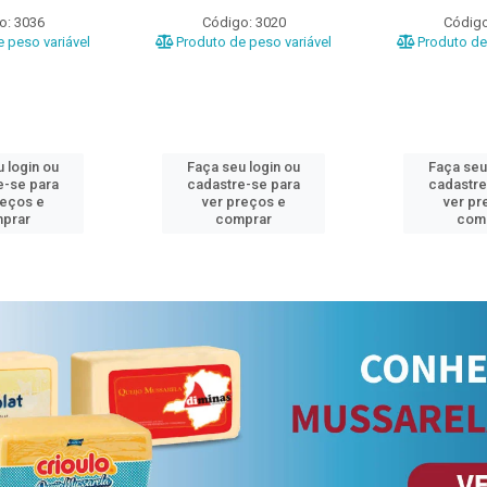
o: 3036
Código: 3020
Código
 peso variável
Produto de peso variável
Produto de 
 login ou
Faça seu login ou
Faça seu
e-se para
cadastre-se para
cadastre
reços e
ver preços e
ver pr
prar
comprar
com