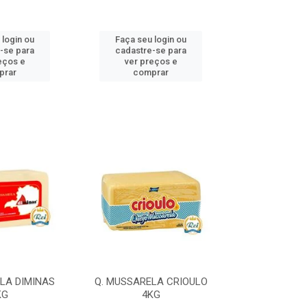
 login ou
Faça seu login ou
Faça seu 
-se para
cadastre-se para
cadastre
eços e
ver preços e
ver pr
prar
comprar
comp
LA DIMINAS
Q. MUSSARELA CRIOULO
Q. MUSSARELA
KG
4KG