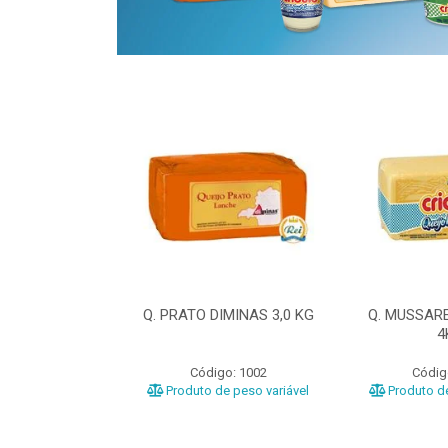
ELA DIMINAS
Q. PRATO DIMINAS 3,0 KG
Q. MUSSAR
3KG
4
o: 3040
Código: 1002
Códig
e peso variável
Produto de peso variável
Produto de