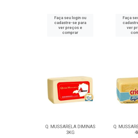
u login ou
Faça seu login ou
Faça seu
e-se para
cadastre-se para
cadastr
reços e
ver preços e
ver p
mprar
comprar
com
LA ILDA 4,2KG
Q. MUSSARELA DIMINAS
Q. MUSSAR
3KG
4