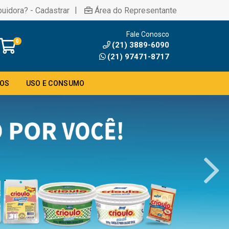
|
buidora? - Cadastrar
Área do Representante
Fale Conosco
0
(21) 3889-6090
(21) 97471-8717
DOS
USO E CONSUMO