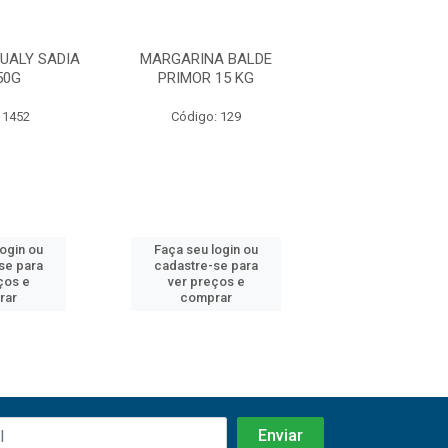
UALY SADIA
MARGARINA BALDE
MARGARINA QUA
50G
PRIMOR 15 KG
24X250
 1452
Código: 129
Código: 14
login ou
Faça seu login ou
Faça seu log
se para
cadastre-se para
cadastre-se 
ços e
ver preços e
ver preços
rar
comprar
comprar