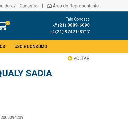
|
buidora? - Cadastrar
Área do Representante
Fale Conosco
0
(21) 3889-6090
(21) 97471-8717
DOS
USO E CONSUMO
VOLTAR
UALY SADIA
893000394209