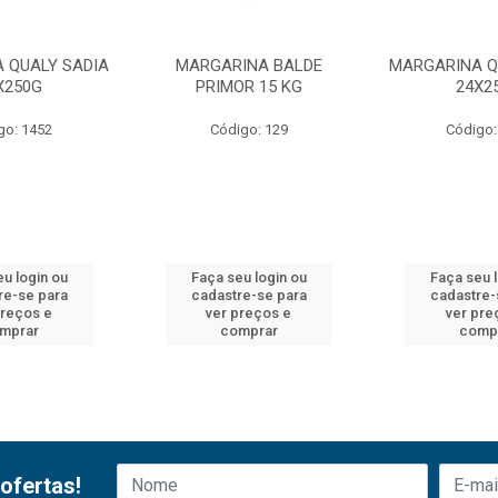
 QUALY SADIA
MARGARINA BALDE
MARGARINA Q
X250G
PRIMOR 15 KG
24X2
go: 1452
Código: 129
Código:
u login ou
Faça seu login ou
Faça seu 
re-se para
cadastre-se para
cadastre-
preços e
ver preços e
ver pre
mprar
comprar
comp
ofertas!