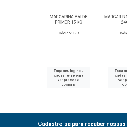
NA QUALY SADIA
MARGARINA BALDE
MARGARINA
24X250G
PRIMOR 15 KG
24
ódigo: 1452
Código: 129
Códi
 seu login ou
Faça seu login ou
Faça se
astre-se para
cadastre-se para
cadast
er preços e
ver preços e
ver 
comprar
comprar
co
Cadastre-se para receber nossas 