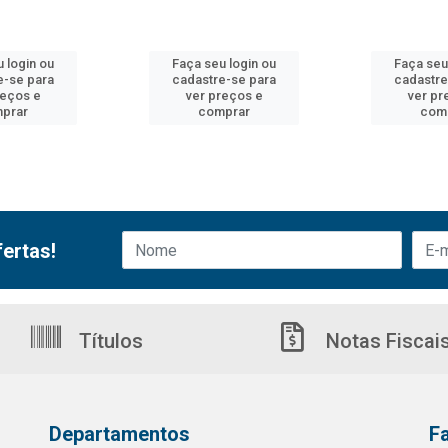
 login ou
Faça seu login ou
Faça seu
e-se para
cadastre-se para
cadastre
reços e
ver preços e
ver pr
prar
comprar
com
ertas!
Títulos
Notas Fiscai
Departamentos
F