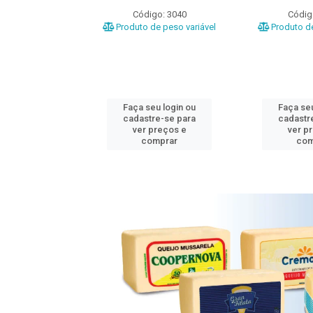
o: 3020
Código: 3040
Códig
e peso variável
Produto de peso variável
Produto de
u login ou
Faça seu login ou
Faça seu
e-se para
cadastre-se para
cadastr
reços e
ver preços e
ver p
mprar
comprar
com