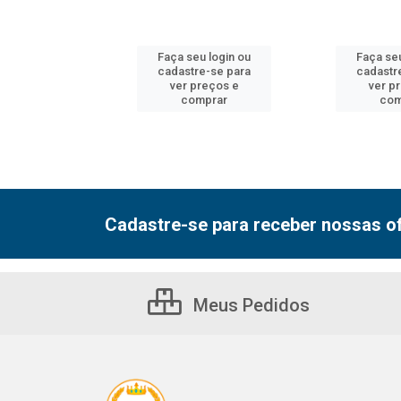
u login ou
Faça seu login ou
Faça seu
e-se para
cadastre-se para
cadastr
reços e
ver preços e
ver p
mprar
comprar
com
Cadastre-se para receber nossas of
Meus Pedidos