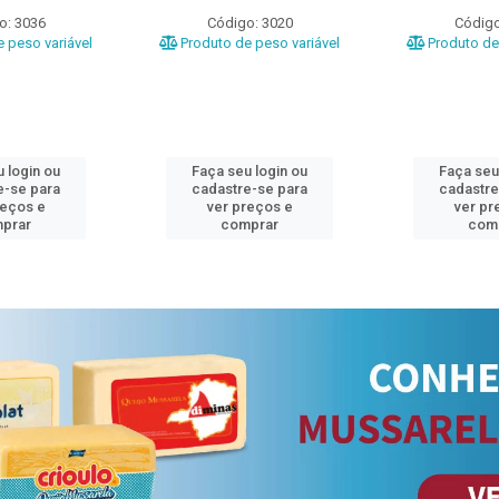
o: 3036
Código: 3020
Código
 peso variável
Produto de peso variável
Produto de 
 login ou
Faça seu login ou
Faça seu
e-se para
cadastre-se para
cadastre
reços e
ver preços e
ver pr
prar
comprar
com