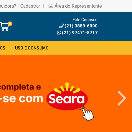
|
buidora? - Cadastrar
Área do Representante
Fale Conosco
0
(21) 3889-6090
(21) 97471-8717
DOS
USO E CONSUMO