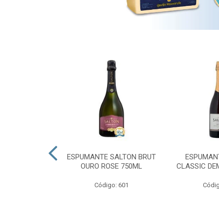
 PRESIDENTE
ESPUMANTE SALTON BRUT
ESPUMAN
OURO ROSE 750ML
CLASSIC DE
go: 689
Código: 601
Códig