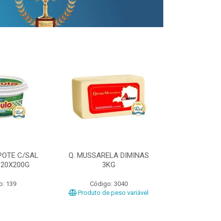
POTE C/SAL
Q. MUSSARELA DIMINAS
Q. PRATO DIM
 20X200G
3KG
o: 139
Código: 3040
Código
Produto de peso variável
Produto de 