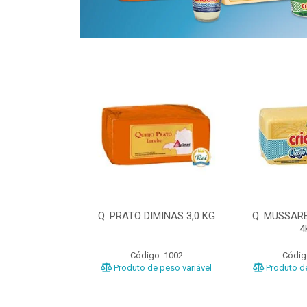
ELA DIMINAS
Q. PRATO DIMINAS 3,0 KG
Q. MUSSAR
3KG
4
o: 3040
Código: 1002
Códig
e peso variável
Produto de peso variável
Produto de