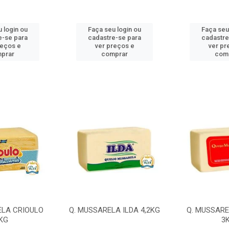
 login ou
Faça seu login ou
Faça seu
e-se para
cadastre-se para
cadastre
reços e
ver preços e
ver pr
prar
comprar
com
ELA CRIOULO
Q. MUSSARELA ILDA 4,2KG
Q. MUSSARE
KG
3