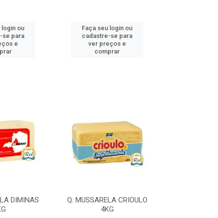
 login ou
Faça seu login ou
Faça seu 
-se para
cadastre-se para
cadastre
eços e
ver preços e
ver pr
prar
comprar
comp
LA DIMINAS
Q. MUSSARELA CRIOULO
Q. MUSSARELA
KG
4KG