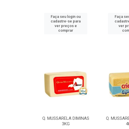
u login ou
Faça seu login ou
Faça seu
e-se para
cadastre-se para
cadastr
reços e
ver preços e
ver p
mprar
comprar
com
LA ILDA 4,2KG
Q. MUSSARELA DIMINAS
Q. MUSSAR
3KG
4