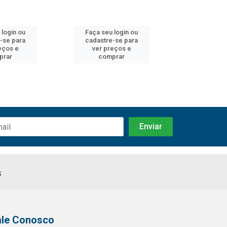
 login ou
Faça seu login ou
Faça seu 
-se para
cadastre-se para
cadastre
eços e
ver preços e
ver pr
prar
comprar
comp
s
ale Conosco