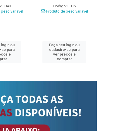
: 3040
Código: 3036
Código
peso variável
Produto de peso variável
Produto de 
 login ou
Faça seu login ou
Faça seu 
-se para
cadastre-se para
cadastre
eços e
ver preços e
ver pr
prar
comprar
comp