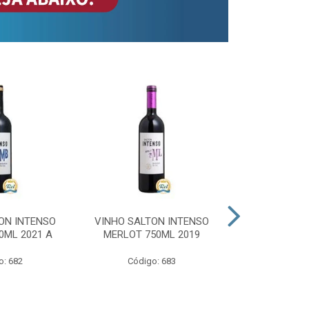
ON INTENSO
VINHO SALTON INTENSO
VINHO SAL
0ML 2021 A
MERLOT 750ML 2019
ROSE 
o: 682
Código: 683
Código