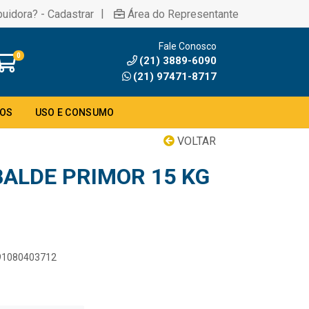
|
buidora? - Cadastrar
Área do Representante
Fale Conosco
0
(21) 3889-6090
(21) 97471-8717
DOS
USO E CONSUMO
VOLTAR
ALDE PRIMOR 15 KG
891080403712