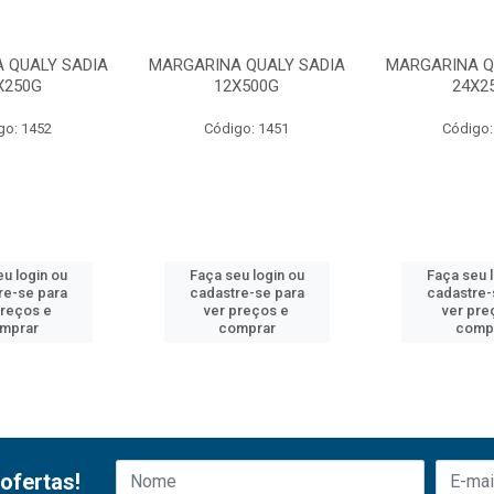
 QUALY SADIA
MARGARINA QUALY SADIA
MARGARINA Q
X250G
12X500G
24X2
go: 1452
Código: 1451
Código:
u login ou
Faça seu login ou
Faça seu 
re-se para
cadastre-se para
cadastre-
preços e
ver preços e
ver pre
mprar
comprar
comp
ofertas!