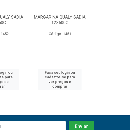
UALY SADIA
MARGARINA QUALY SADIA
MARGARINA QUA
50G
12X500G
24X250
 1452
Código: 1451
Código: 14
login ou
Faça seu login ou
Faça seu log
se para
cadastre-se para
cadastre-se 
ços e
ver preços e
ver preços
rar
comprar
comprar