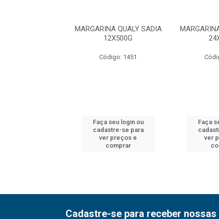
NA QUALY SADIA
MARGARINA QUALY SADIA
MARGARINA
24X250G
12X500G
24
ódigo: 1452
Código: 1451
Códi
 seu login ou
Faça seu login ou
Faça se
astre-se para
cadastre-se para
cadast
er preços e
ver preços e
ver 
comprar
comprar
co
Cadastre-se para receber nossas 