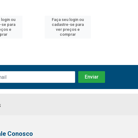
 login ou
Faça seu login ou
Faça seu 
-se para
cadastre-se para
cadastre
eços e
ver preços e
ver pr
prar
comprar
comp
s
ale Conosco