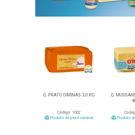
ELA DIMINAS
Q. PRATO DIMINAS 3,0 KG
Q. MUSSAR
3KG
4
o: 3040
Código: 1002
Códig
e peso variável
Produto de peso variável
Produto de