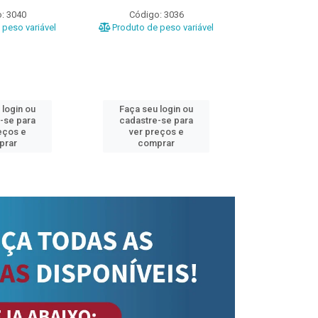
: 3040
Código: 3036
Código
peso variável
Produto de peso variável
Produto de 
 login ou
Faça seu login ou
Faça seu 
-se para
cadastre-se para
cadastre
eços e
ver preços e
ver pr
prar
comprar
comp