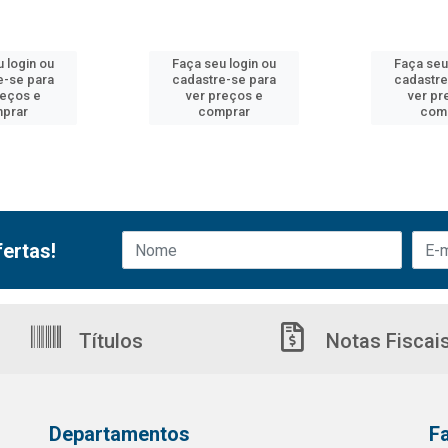
 login ou
Faça seu login ou
Faça seu
e-se para
cadastre-se para
cadastre
reços e
ver preços e
ver pr
prar
comprar
com
ertas!
Títulos
Notas Fiscai
Departamentos
F