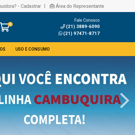
|
buidora? - Cadastrar
Área do Representante
Fale Conosco
0
(21) 3889-6090
(21) 97471-8717
DOS
USO E CONSUMO