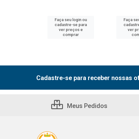
u login ou
Faça seu login ou
Faça seu
e-se para
cadastre-se para
cadastr
reços e
ver preços e
ver p
mprar
comprar
com
Cadastre-se para receber nossas of
Meus Pedidos