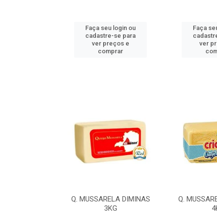
u login ou
Faça seu login ou
Faça seu
e-se para
cadastre-se para
cadastr
reços e
ver preços e
ver p
mprar
comprar
com
LA ILDA 4,2KG
Q. MUSSARELA DIMINAS
Q. MUSSAR
3KG
4