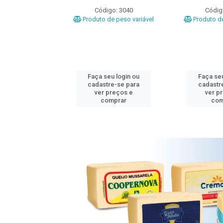
o: 3020
Código: 3040
Códig
e peso variável
Produto de peso variável
Produto de
u login ou
Faça seu login ou
Faça seu
e-se para
cadastre-se para
cadastr
reços e
ver preços e
ver p
mprar
comprar
com