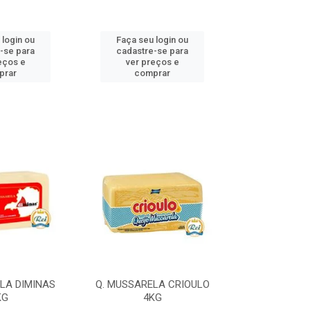
 login ou
Faça seu login ou
Faça seu 
-se para
cadastre-se para
cadastre
eços e
ver preços e
ver pr
prar
comprar
comp
LA DIMINAS
Q. MUSSARELA CRIOULO
Q. MUSSARELA
KG
4KG