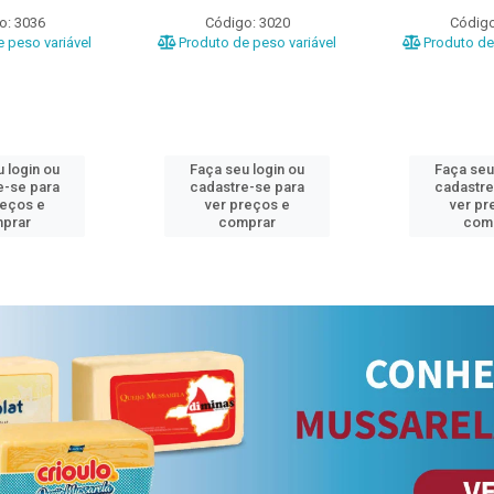
o: 3036
Código: 3020
Código
 peso variável
Produto de peso variável
Produto de 
 login ou
Faça seu login ou
Faça seu
e-se para
cadastre-se para
cadastre
reços e
ver preços e
ver pr
prar
comprar
com