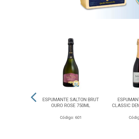
 PRESIDENTE
ESPUMANTE SALTON BRUT
ESPUMAN
OURO ROSE 750ML
CLASSIC DE
go: 689
Código: 601
Códig