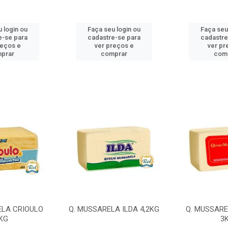
 login ou
Faça seu login ou
Faça seu
e-se para
cadastre-se para
cadastre
reços e
ver preços e
ver pr
prar
comprar
com
ELA CRIOULO
Q. MUSSARELA ILDA 4,2KG
Q. MUSSARE
KG
3