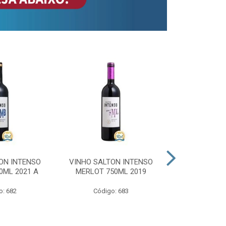
ON INTENSO
VINHO SALTON INTENSO
VINHO SAL
0ML 2021 A
MERLOT 750ML 2019
ROSE 
o: 682
Código: 683
Código