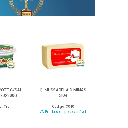
POTE C/SAL
Q. MUSSARELA DIMINAS
Q. PRATO DIM
 20X200G
3KG
o: 139
Código: 3040
Código
Produto de peso variável
Produto de 