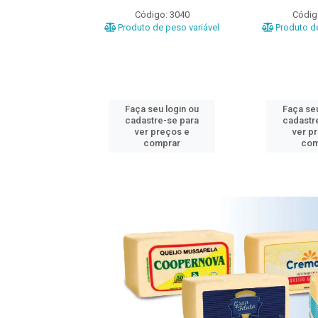
o: 3020
Código: 3040
Códig
e peso variável
Produto de peso variável
Produto de
u login ou
Faça seu login ou
Faça seu
e-se para
cadastre-se para
cadastr
reços e
ver preços e
ver p
mprar
comprar
com