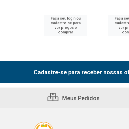
u login ou
Faça seu login ou
Faça seu
e-se para
cadastre-se para
cadastr
reços e
ver preços e
ver p
mprar
comprar
com
Cadastre-se para receber nossas of
Meus Pedidos