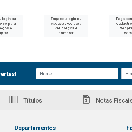
 login ou
Faça seu login ou
Faça seu
e-se para
cadastre-se para
cadastre
reços e
ver preços e
ver pr
prar
comprar
com
ertas!
Títulos
Notas Fiscai
Departamentos
F