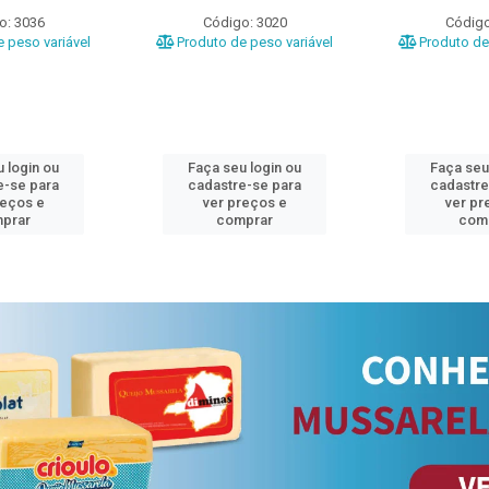
o: 3036
Código: 3020
Código
 peso variável
Produto de peso variável
Produto de 
 login ou
Faça seu login ou
Faça seu
e-se para
cadastre-se para
cadastre
reços e
ver preços e
ver pr
prar
comprar
com