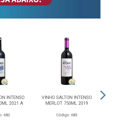
ON INTENSO
VINHO SALTON INTENSO
VINHO SAL
0ML 2021 A
MERLOT 750ML 2019
ROSE 
o: 682
Código: 683
Código