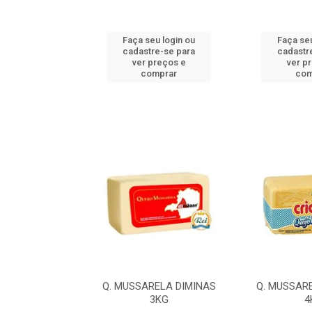
u login ou
Faça seu login ou
Faça seu
e-se para
cadastre-se para
cadastr
reços e
ver preços e
ver p
mprar
comprar
com
LA ILDA 4,2KG
Q. MUSSARELA DIMINAS
Q. MUSSAR
3KG
4