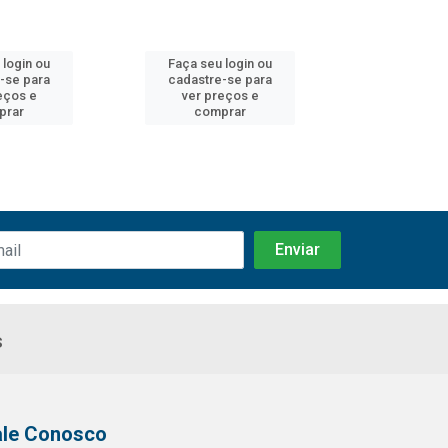
 login ou
Faça seu login ou
Faça seu 
-se para
cadastre-se para
cadastre
eços e
ver preços e
ver pr
prar
comprar
comp
s
ale Conosco