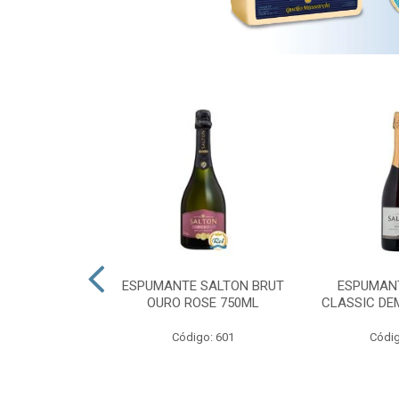
 PRESIDENTE
ESPUMANTE SALTON BRUT
ESPUMAN
OURO ROSE 750ML
CLASSIC DE
go: 689
Código: 601
Códig