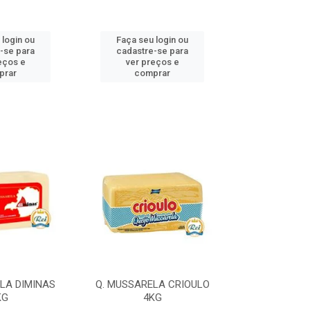
 login ou
Faça seu login ou
Faça seu 
-se para
cadastre-se para
cadastre
eços e
ver preços e
ver pr
prar
comprar
comp
LA DIMINAS
Q. MUSSARELA CRIOULO
Q. MUSSARELA
KG
4KG