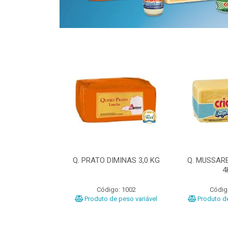
ELA DIMINAS
Q. PRATO DIMINAS 3,0 KG
Q. MUSSAR
3KG
4
o: 3040
Código: 1002
Códig
e peso variável
Produto de peso variável
Produto de