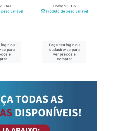
: 3040
Código: 3036
Código
peso variável
Produto de peso variável
Produto de 
 login ou
Faça seu login ou
Faça seu 
-se para
cadastre-se para
cadastre
eços e
ver preços e
ver pr
prar
comprar
comp