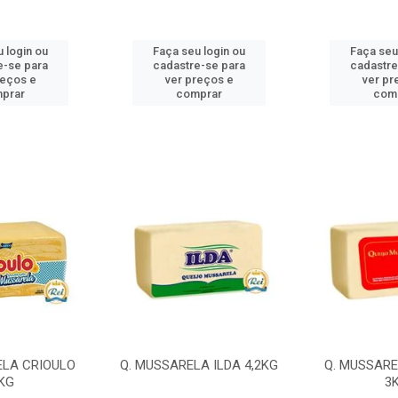
 login ou
Faça seu login ou
Faça seu
e-se para
cadastre-se para
cadastre
reços e
ver preços e
ver pr
prar
comprar
com
ELA CRIOULO
Q. MUSSARELA ILDA 4,2KG
Q. MUSSARE
KG
3