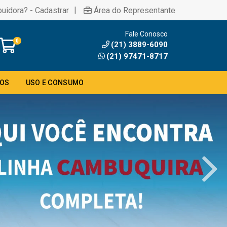
|
buidora? - Cadastrar
Área do Representante
Fale Conosco
0
(21) 3889-6090
(21) 97471-8717
DOS
USO E CONSUMO