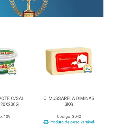
POTE C/SAL
Q. MUSSARELA DIMINAS
Q. PRATO DIM
 20X200G
3KG
o: 139
Código: 3040
Código
Produto de peso variável
Produto de 