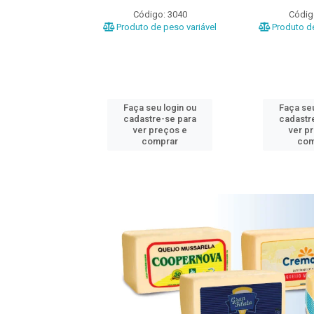
o: 3020
Código: 3040
Códig
e peso variável
Produto de peso variável
Produto de
u login ou
Faça seu login ou
Faça seu
e-se para
cadastre-se para
cadastr
reços e
ver preços e
ver p
mprar
comprar
com