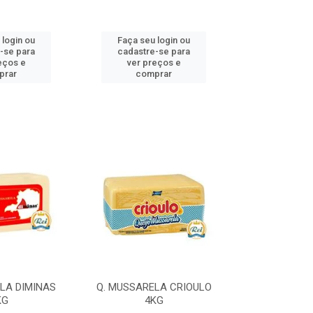
 login ou
Faça seu login ou
Faça seu 
-se para
cadastre-se para
cadastre
eços e
ver preços e
ver pr
prar
comprar
comp
LA DIMINAS
Q. MUSSARELA CRIOULO
Q. MUSSARELA
KG
4KG