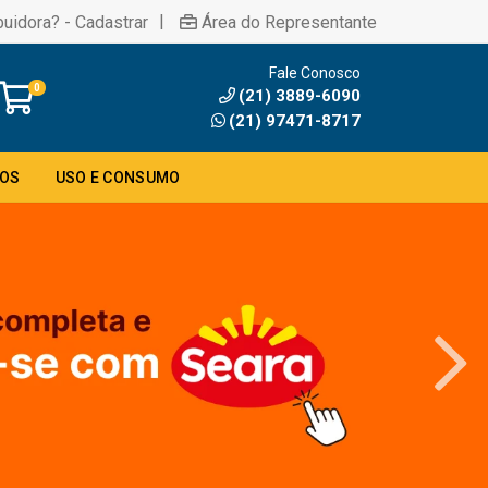
|
buidora? - Cadastrar
Área do Representante
Fale Conosco
0
(21) 3889-6090
(21) 97471-8717
DOS
USO E CONSUMO