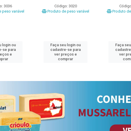
o: 3036
Código: 3020
Código
 peso variável
Produto de peso variável
Produto de 
 login ou
Faça seu login ou
Faça seu
e-se para
cadastre-se para
cadastre
reços e
ver preços e
ver pr
prar
comprar
com