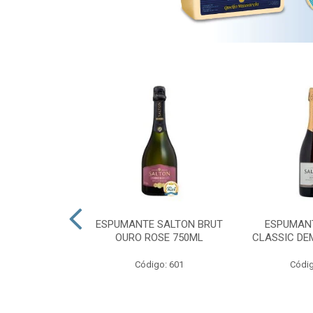
 PRESIDENTE
ESPUMANTE SALTON BRUT
ESPUMAN
OURO ROSE 750ML
CLASSIC DE
go: 689
Código: 601
Códig