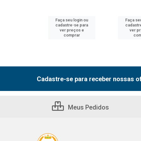
u login ou
Faça seu login ou
Faça seu
e-se para
cadastre-se para
cadastr
reços e
ver preços e
ver p
mprar
comprar
com
Cadastre-se para receber nossas of
Meus Pedidos