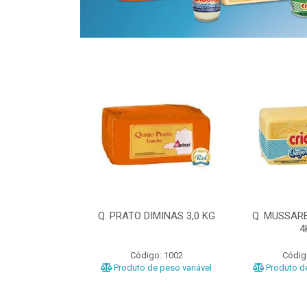
ELA DIMINAS
Q. PRATO DIMINAS 3,0 KG
Q. MUSSAR
3KG
4
o: 3040
Código: 1002
Códig
e peso variável
Produto de peso variável
Produto de