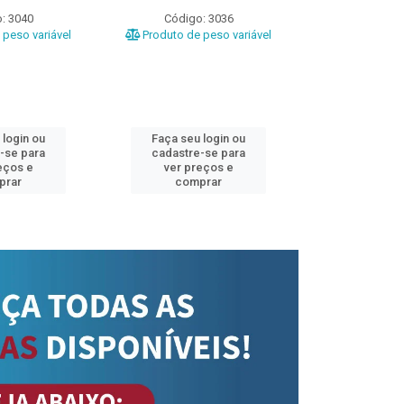
: 3040
Código: 3036
Código
peso variável
Produto de peso variável
Produto de 
 login ou
Faça seu login ou
Faça seu 
-se para
cadastre-se para
cadastre
eços e
ver preços e
ver pr
prar
comprar
comp