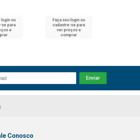
 login ou
Faça seu login ou
Faça seu 
-se para
cadastre-se para
cadastre
eços e
ver preços e
ver pr
prar
comprar
comp
s
ale Conosco