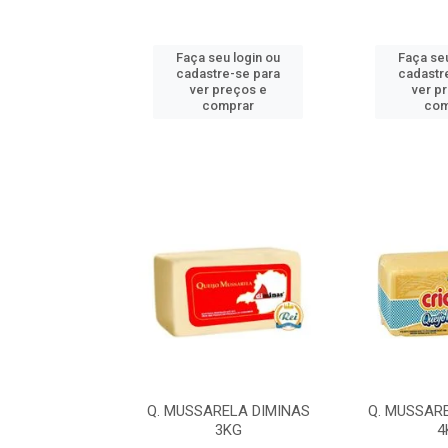
u login ou
Faça seu login ou
Faça seu
e-se para
cadastre-se para
cadastr
reços e
ver preços e
ver p
mprar
comprar
com
LA ILDA 4,2KG
Q. MUSSARELA DIMINAS
Q. MUSSAR
3KG
4