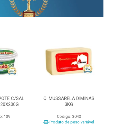
POTE C/SAL
Q. MUSSARELA DIMINAS
Q. PRATO DIM
 20X200G
3KG
o: 139
Código: 3040
Código
Produto de peso variável
Produto de 