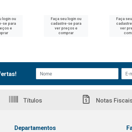
 login ou
Faça seu login ou
Faça seu
e-se para
cadastre-se para
cadastre
reços e
ver preços e
ver pr
prar
comprar
com
ertas!
Títulos
Notas Fiscai
Departamentos
F