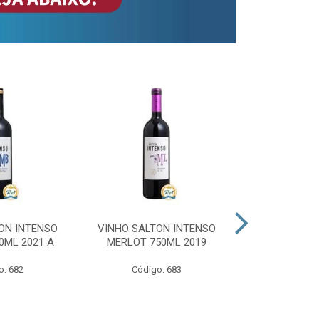
ON INTENSO
VINHO SALTON INTENSO
VINHO SAL
0ML 2021 A
MERLOT 750ML 2019
ROSE 
o: 682
Código: 683
Código