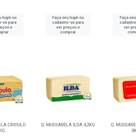
 login ou
Faça seu login ou
Faça seu
e-se para
cadastre-se para
cadastre
reços e
ver preços e
ver pr
prar
comprar
com
ELA CRIOULO
Q. MUSSARELA ILDA 4,2KG
Q. MUSSARE
KG
3