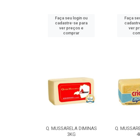
u login ou
Faça seu login ou
Faça seu
e-se para
cadastre-se para
cadastr
reços e
ver preços e
ver p
mprar
comprar
com
LA ILDA 4,2KG
Q. MUSSARELA DIMINAS
Q. MUSSAR
3KG
4