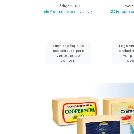
o: 3020
Código: 3040
Códig
e peso variável
Produto de peso variável
Produto de
u login ou
Faça seu login ou
Faça seu
e-se para
cadastre-se para
cadastr
reços e
ver preços e
ver p
mprar
comprar
com