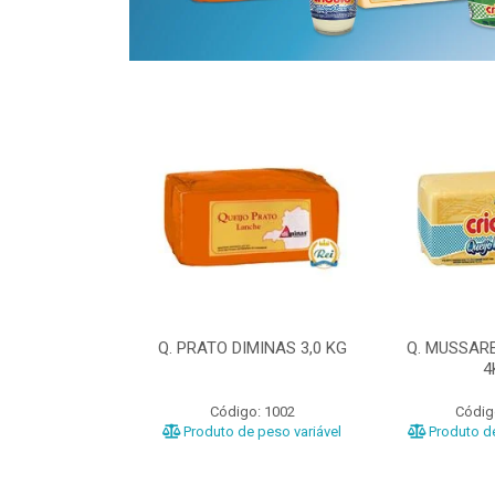
ELA DIMINAS
Q. PRATO DIMINAS 3,0 KG
Q. MUSSAR
3KG
4
o: 3040
Código: 1002
Códig
e peso variável
Produto de peso variável
Produto de