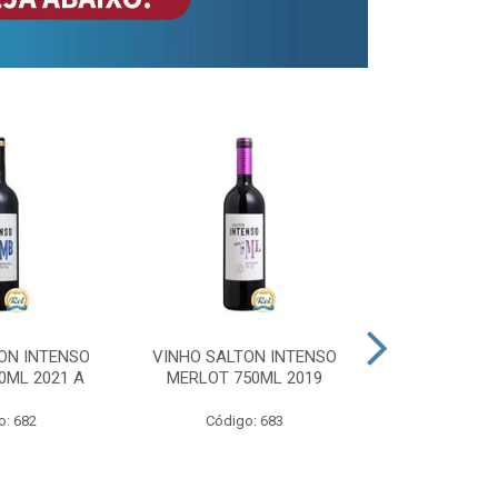
ON INTENSO
VINHO SALTON INTENSO
VINHO SAL
0ML 2021 A
MERLOT 750ML 2019
ROSE 
o: 682
Código: 683
Código