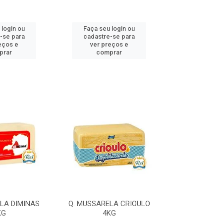
 login ou
Faça seu login ou
Faça seu 
-se para
cadastre-se para
cadastre
eços e
ver preços e
ver pr
prar
comprar
comp
LA DIMINAS
Q. MUSSARELA CRIOULO
Q. MUSSARELA
KG
4KG