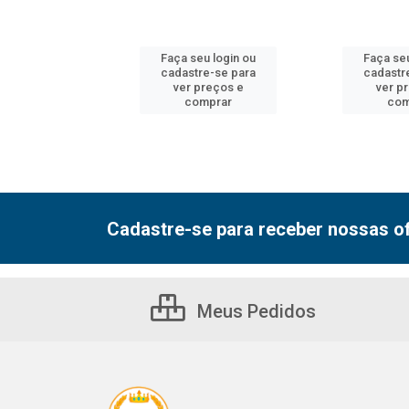
u login ou
Faça seu login ou
Faça seu
e-se para
cadastre-se para
cadastr
reços e
ver preços e
ver p
mprar
comprar
com
Cadastre-se para receber nossas of
Meus Pedidos