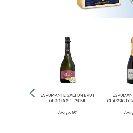
 PRESIDENTE
ESPUMANTE SALTON BRUT
ESPUMAN
OURO ROSE 750ML
CLASSIC DE
go: 689
Código: 601
Códig