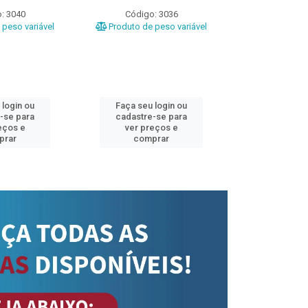
: 3040
Código: 3036
Código
peso variável
Produto de peso variável
Produto de 
 login ou
Faça seu login ou
Faça seu 
-se para
cadastre-se para
cadastre
eços e
ver preços e
ver pr
prar
comprar
comp