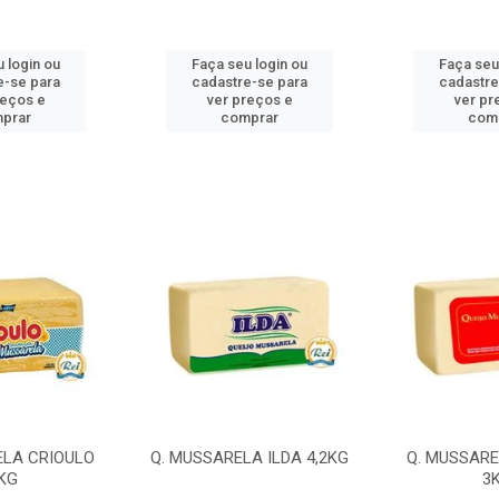
 login ou
Faça seu login ou
Faça seu
e-se para
cadastre-se para
cadastre
reços e
ver preços e
ver pr
prar
comprar
com
ELA CRIOULO
Q. MUSSARELA ILDA 4,2KG
Q. MUSSARE
KG
3