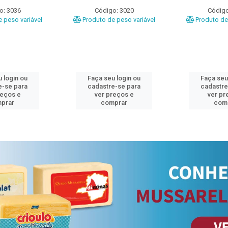
o: 3036
Código: 3020
Código
 peso variável
Produto de peso variável
Produto de 
 login ou
Faça seu login ou
Faça seu
e-se para
cadastre-se para
cadastre
reços e
ver preços e
ver pr
prar
comprar
com