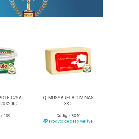
POTE C/SAL
Q. MUSSARELA DIMINAS
Q. PRATO DIM
 20X200G
3KG
o: 139
Código: 3040
Código
Produto de peso variável
Produto de 