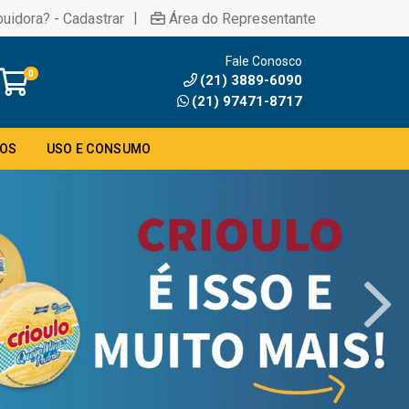
|
buidora? - Cadastrar
Área do Representante
Fale Conosco
0
(21) 3889-6090
(21) 97471-8717
DOS
USO E CONSUMO