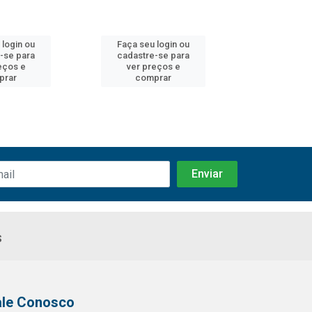
 login ou
Faça seu login ou
Faça seu 
-se para
cadastre-se para
cadastre
eços e
ver preços e
ver pr
prar
comprar
comp
s
ale Conosco