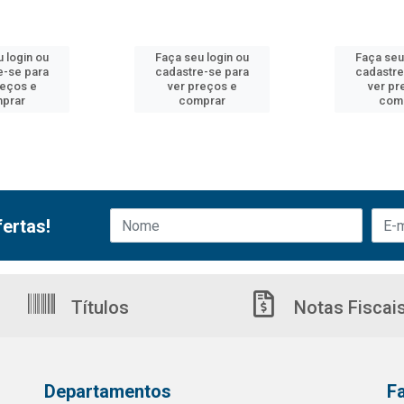
 login ou
Faça seu login ou
Faça seu
e-se para
cadastre-se para
cadastre
reços e
ver preços e
ver pr
prar
comprar
com
ertas!
Títulos
Notas Fiscai
Departamentos
F