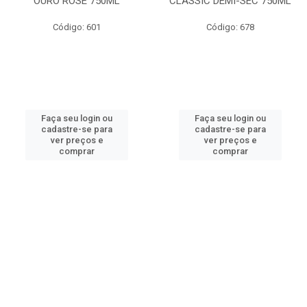
OURO ROSE 750ML
CLASSIC DEMI-SEC 750ML
Código: 601
Código: 678
Faça seu login ou
Faça seu login ou
cadastre-se para
cadastre-se para
ver preços e
ver preços e
comprar
comprar