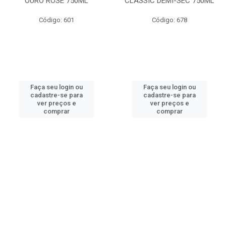
OURO ROSE 750ML
CLASSIC DEMI-SEC 750ML
Código: 601
Código: 678
Faça seu login ou
Faça seu login ou
cadastre-se para
cadastre-se para
ver preços e
ver preços e
comprar
comprar